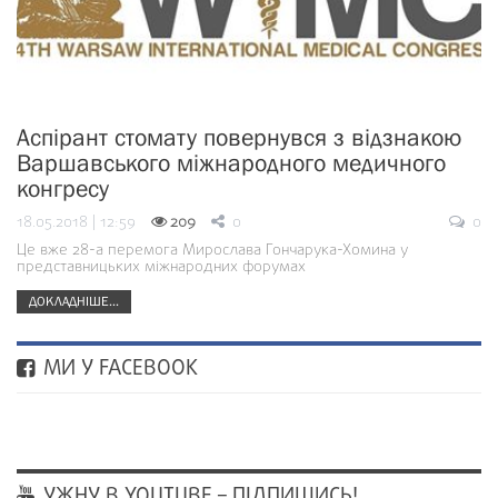
Аспірант стомату повернувся з відзнакою
Варшавського міжнародного медичного
конгресу
18.05.2018 | 12:59
209
0
0
Це вже 28-а перемога Мирослава Гончарука-Хомина у
представницьких міжнародних форумах
ДОКЛАДНІШЕ...
МИ У FACEBOOK
УЖНУ В YOUTUBE – ПІДПИШИСЬ!