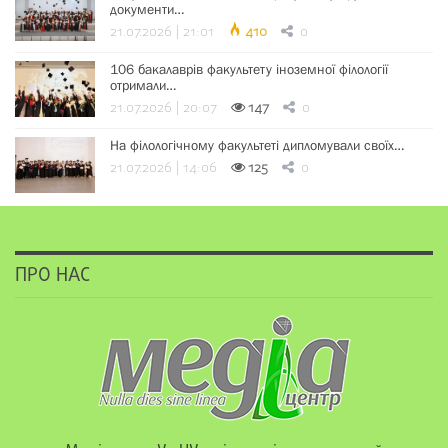
документи…
21.07.2026 | 21:01
410
0
106 бакалаврів факультету іноземної філології
отримали…
21.07.2026 | 20:07
147
0
На філологічному факультеті дипломували своїх…
21.07.2026 | 14:06
125
0
ПРО НАС