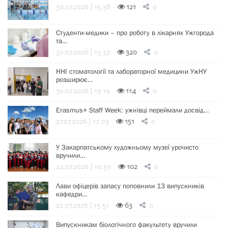
30.07.2026 | 15:38
121
0
Студенти-медики – про роботу в лікарнях Ужгорода
та…
30.07.2026 | 13:37
320
0
ННІ стоматології та лабораторної медицини УжНУ
розширює…
30.07.2026 | 13:19
114
0
Erasmus+ Staff Week: ужнівці переймали досвід…
27.07.2026 | 17:03
151
0
У Закарпатському художньому музеї урочисто
вручили…
24.07.2026 | 10:39
102
0
Лави офіцерів запасу поповнили 13 випускників
кафедри…
22.07.2026 | 15:51
63
0
Випускникам біологічного факультету вручили