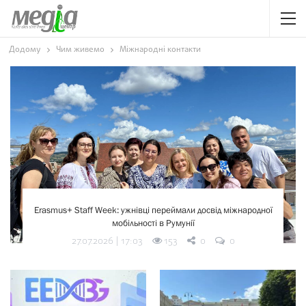
Додому
Чим живемо
Міжнародні контакти
Erasmus+ Staff Week: ужнівці переймали досвід міжнародної
мобільності в Румунії
153
27.07.2026 | 17:03
0
0