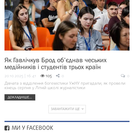
Як Гавлічкув Брод об’єднав чеських
медійників і студентів трьох країн
20.10.2025 | 16:41
105
0
0
Дівчата з відділення богемістики УжНУ пригадали, як провели
кінець серпня у Літній школі журналістики
ДОКЛАДНІШЕ...
ЗАВАНТАЖИТИ ЩЕ
МИ У FACEBOOK