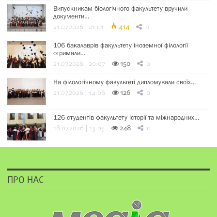
Випускникам біологічного факультету вручили
документи…
21.07.2026 | 21:01
414
0
106 бакалаврів факультету іноземної філології
отримали…
21.07.2026 | 20:07
150
0
На філологічному факультеті дипломували своїх…
21.07.2026 | 14:06
126
0
126 студентів факультету історії та міжнародних…
18.07.2026 | 13:05
248
0
ПРО НАС