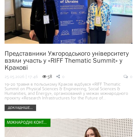
Представники Ужгородського університету
взяли участь у «RIFF Thematic Summit» у
Кракові
25.05.2026 | 17:46
58
0
0
19–20 травня в польському Кракові відбувся «RIFF Thematic
Summit on Physical Sciences & Engineering, Social Sciences &
Humanities, and Energy», організований у межах міжнародного
проєкту «Research Infrastructures for the Future of…
ДОКЛАДНІШЕ...
МІЖНАРОДНІ КОНТАКТИ