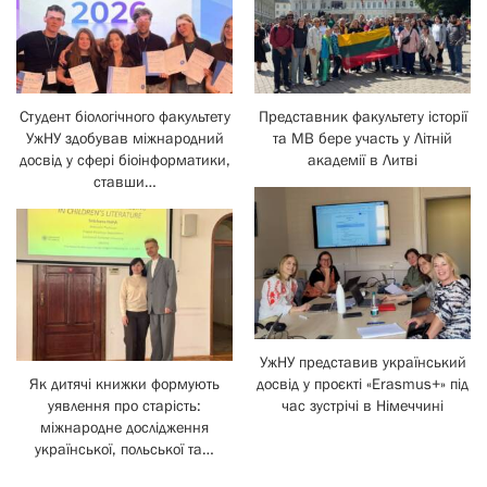
Студент біологічного факультету
Представник факультету історії
УжНУ здобував міжнародний
та МВ бере участь у Літній
досвід у сфері біоінформатики,
академії в Литві
ставши…
УжНУ представив український
Як дитячі книжки формують
досвід у проєкті «Erasmus+» під
уявлення про старість:
час зустрічі в Німеччині
міжнародне дослідження
української, польської та…