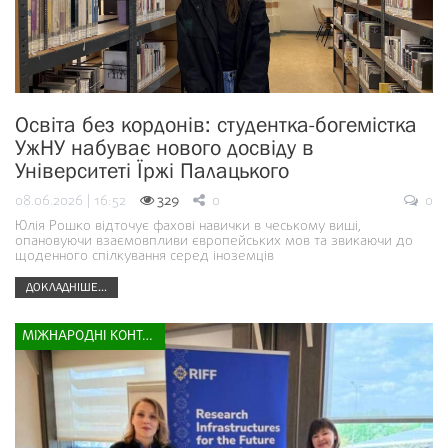
Освіта без кордонів: студентка-богемістка
УжНУ набуває нового досвіду в
Університеті Їржі Палацького
08.06.2026 | 16:52
329
0
0
Юлія Рошко відточує фахові навички в чеському виші,
опановуючи взаємовпливи європейських мов та звикаючи до
щоденного спілкування серед іноземців
ДОКЛАДНІШЕ...
МІЖНАРОДНІ КОНТАКТИ