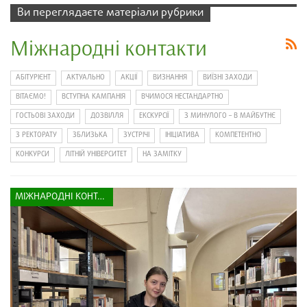
Ви переглядаєте матеріали рубрики
Міжнародні контакти
АБІТУРІЄНТ
АКТУАЛЬНО
АКЦІЇ
ВИЗНАННЯ
ВИЇЗНІ ЗАХОДИ
ВІТАЄМО!
ВСТУПНА КАМПАНІЯ
ВЧИМОСЯ НЕСТАНДАРТНО
ГОСТЬОВІ ЗАХОДИ
ДОЗВІЛЛЯ
ЕКСКУРСІЇ
З МИНУЛОГО – В МАЙБУТНЄ
З РЕКТОРАТУ
ЗБЛИЗЬКА
ЗУСТРІЧІ
ІНІЦІАТИВА
КОМПЕТЕНТНО
КОНКУРСИ
ЛІТНІЙ УНІВЕРСИТЕТ
НА ЗАМІТКУ
МІЖНАРОДНІ КОНТАКТИ