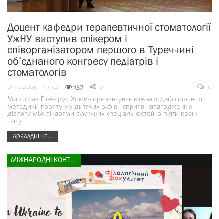
Доцент кафедри терапевтичної стоматології
УжНУ виступив спікером і
співорганізатором першого в Туреччині
об’єднаного конгресу педіатрів і
стоматологів
01.12.2025 | 19:52
137
0
0
Мирослав Гончарук-Хомин презентував міжнародній спільноті
методики порятунку дитячих зубів і сприяв налагодженню
діалогу між лікарями суміжних спеціальностей із п’яти країн
світу
ДОКЛАДНІШЕ...
МІЖНАРОДНІ КОНТАКТИ