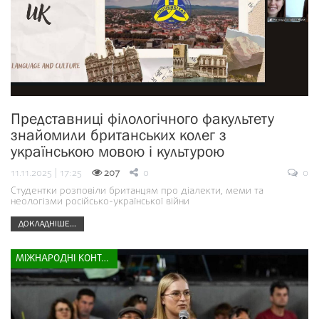
Представниці філологічного факультету
знайомили британських колег з
українською мовою і культурою
11.11.2025 | 17:25
207
0
0
Студентки розповіли британцям про діалекти, меми та
неологізми російсько-української війни
ДОКЛАДНІШЕ...
МІЖНАРОДНІ КОНТАКТИ