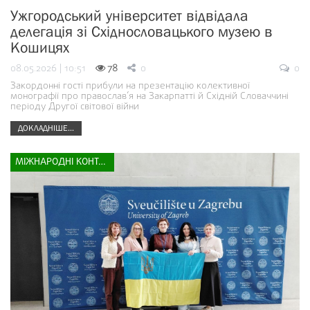
Ужгородський університет відвідала
делегація зі Східнословацького музею в
Кошицях
08.05.2026 | 10:51
78
0
0
Закордонні гості прибули на презентацію колективної
монографії про православ’я на Закарпатті й Східній Словаччині
періоду Другої світової війни
ДОКЛАДНІШЕ...
МІЖНАРОДНІ КОНТАКТИ