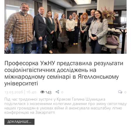
Професорка УжНУ представила результати
соціолінгвістичних досліджень на
міжнародному семінарі в Ягеллонському
університеті
13.03.2026 | 16:40
143
0
0
Під час триденної зустрічі у Кракові Галина Шумицька
поділилася з іноземними колегами даними про зміну світогляду
наших громадян в умовах війни й анонсувала масштабну літню
конференцію на Закарпатті
ДОКЛАДНІШЕ...