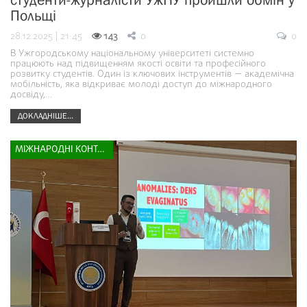
Польщі
28.12.2025 | 21:45
143
0
0
В Ужгородському національному університеті системно
працюють над підвищенням якості освіти та професійного
розвитку студентів. Один із ключових інструментів — академічна
мобільність, яка відкриває молоді доступ до міжнародного
досвіду,…
ДОКЛАДНІШЕ...
МІЖНАРОДНІ КОНТАКТИ