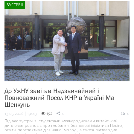
ЗУСТРІЧІ
До УжНУ завітав Надзвичайний і
Повноважний Посол КНР в Україні Ма
Шенкунь
13.05.2026 | 19:43
192
0
0
Під час зустрічі зі студентами-міжнародниками китайський
дипломат розповів про глобальні безпекові ініціативи Пекіна,
освітні перспективи для нашої молоді, а також підтвердив