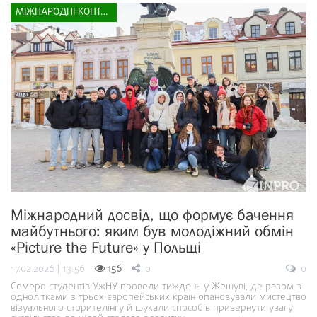
МІЖНАРОДНІ КОНТАКТИ
Міжнародний досвід, що формує бачення
майбутнього: яким був молодіжний обмін
«Picture the Future» у Польщі
17.02.2026 | 13:56
156
0
0
Семеро студентів УжНУ провели тиждень у Жешуві, де разом з
однолітками з трьох європейських країн опановували мистецтво
візуального сторителінгу й шукали способів привернути увагу