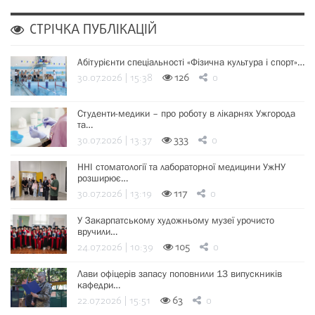
СТРІЧКА ПУБЛІКАЦІЙ
Абітурієнти спеціальності «Фізична культура і спорт»…
30.07.2026 | 15:38
126
0
Студенти-медики – про роботу в лікарнях Ужгорода
та…
30.07.2026 | 13:37
333
0
ННІ стоматології та лабораторної медицини УжНУ
розширює…
30.07.2026 | 13:19
117
0
У Закарпатському художньому музеї урочисто
вручили…
24.07.2026 | 10:39
105
0
Лави офіцерів запасу поповнили 13 випускників
кафедри…
22.07.2026 | 15:51
63
0