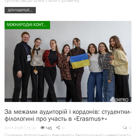
суспільства до цілей сталого розвитку
ДОКЛАДНІШЕ...
МІЖНАРОДНІ КОНТАКТИ
За межами аудиторій і кордонів: студентки-
філологині про участь в «Erasmus+»
27.01.2026 | 15:32
145
0
0
Студенти філологічного факультету Ужгородського університету