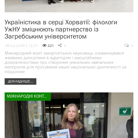
Україністика в серці Хорватії: філологи
УжНУ зміцнюють партнерство із
Загребським університетом
28.04.2026 | 13:21
221
0
0
Міжнародний візит закарпатських науковиць ознаменувався
жвавими дискусіями в аудиторіях і масштабними
домовленостями про створення унікальних навчальних
матеріалів для просування нашої національної ідентичності за
кордоном
ДОКЛАДНІШЕ...
МІЖНАРОДНІ КОНТАКТИ