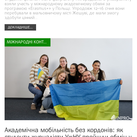
взяли участь у міжнародному академічному обміні за
програмою «Erasmus+» у Польщі. Упродовж 12–16 січня вони
перебували в мальовничому місті Жешуві, де мали змогу
здобути цінний…
ДОКЛАДНІШЕ...
МІЖНАРОДНІ КОНТАКТИ
Академічна мобільність без кордонів: як
студенти-журналісти УжНУ пройшли обмін у