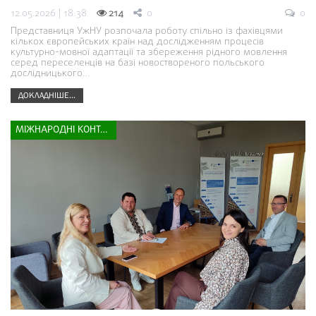
12.05.2026 | 18:38
214
0
0
Представниця УжНУ розпочала роботу спільно із фахівцями
кількох європейських країн над дослідженням процесів
культурно-мовної адаптації та збереження рідного мовлення
серед переселенців на базі новоствореного польського
дослідницького…
ДОКЛАДНІШЕ...
МІЖНАРОДНІ КОНТАКТИ