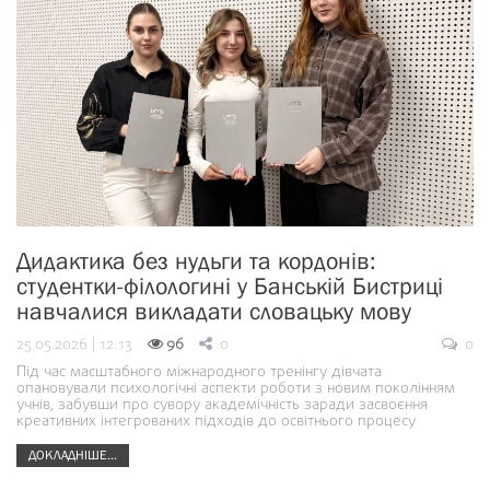
Дидактика без нудьги та кордонів:
студентки-філологині у Банській Бистриці
навчалися викладати словацьку мову
25.05.2026 | 12:13
96
0
0
Під час масштабного міжнародного тренінгу дівчата
опановували психологічні аспекти роботи з новим поколінням
учнів, забувши про сувору академічність заради засвоєння
креативних інтегрованих підходів до освітнього процесу
ДОКЛАДНІШЕ...