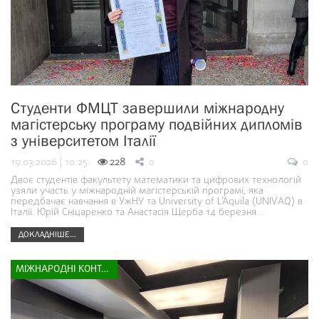
Студенти ФМЦТ завершили міжнародну
магістерську програму подвійних дипломів
з університетом Італії
19.03.2026 | 10:25
228
0
0
Двоє студентів факультету математики та цифрових технологій
узяли участь у міжнародній магістерській програмі, яка
передбачає навчання в УжНУ та University of L’Aquila (UNIVAQ) в
Італії. Юрій Сніцаренко та Анастасія Щерба 14 березня…
ДОКЛАДНІШЕ...
МІЖНАРОДНІ КОНТАКТИ