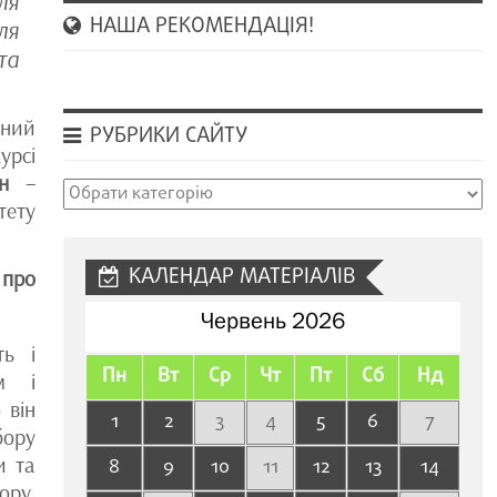
ля
НАША РЕКОМЕНДАЦІЯ!
ля
та
сний
РУБРИКИ САЙТУ
урсі
н
–
Рубрики
ету
сайту
КАЛЕНДАР МАТЕРІАЛІВ
 про
Червень 2026
ть і
Пн
Вт
Ср
Чт
Пт
Сб
Нд
м і
 він
1
2
3
4
5
6
7
бору
и та
8
9
10
11
12
13
14
ору.