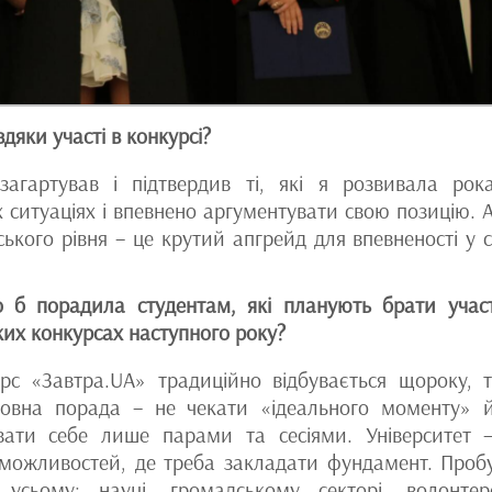
вдяки участі в конкурсі?
агартував і підтвердив ті, які я розвивала рок
х ситуаціях і впевнено аргументувати свою позицію. 
ького рівня – це крутий апгрейд для впевненості у с
 б порадила студентам, які планують брати учас
ких конкурсах наступного року?
рс «Завтра.UA» традиційно відбувається щороку, 
овна порада – не чекати «ідеального моменту» 
ати себе лише парами та сесіями. Університет 
 можливостей, де треба закладати фундамент. Проб
усьому: науці, громадському секторі, волонтерс