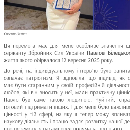
Євгенія Остіян
Ця перемога має для мене особливе значення ще
сержанту Збройних Сил України
Павлові Білецько
життя якого обірвалося 12 вересня 2025 року.
До речі, на індивідуальному інтервʼю було запи
означає патріотизм. Я відповіла, що індивід, як 
має бути старанним у своїй професійній діяльності
любов, які він вносить у неї, мали практичну цінніс
Павло був саме такою людиною. Чуйний, спра
готовий підтримати інших. І для мене було важли
цінності у тій сфері, на яку я тепер можу вплива
наукову діяльність і працю задля розвитку нашої д
про перемогу, я насамперед подумала про нього.