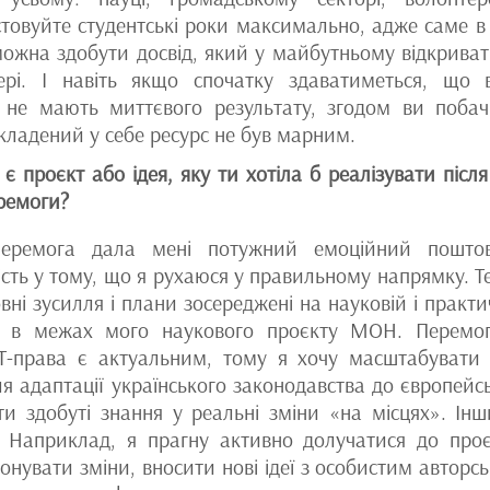
товуйте студентські роки максимально, адже саме в
можна здобути досвід, який у майбутньому відкрива
ері. І навіть якщо спочатку здаватиметься, що 
 не мають миттєвого результату, згодом ви побач
кладений у себе ресурс не був марним.
 є проєкт або ідея, яку ти хотіла б реалізувати після 
ремоги?
еремога дала мені потужний емоційний пошто
ість у тому, що я рухаюся у правильному напрямку. Т
вні зусилля і плани зосереджені на науковій і практи
у в межах мого наукового проєкту МОН. Перемо
T-права є актуальним, тому я хочу масштабувати 
ля адаптації українського законодавства до європейс
ти здобуті знання у реальні зміни «на місцях». Ін
 Наприклад, я прагну активно долучатися до проє
онувати зміни, вносити нові ідеї з особистим авторс