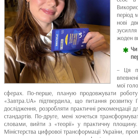
Викорис
період 
нові дв
зусилля
жоден в
Чи
пе
– Ця п
впевнен
мої голо
сферах. По-перше, планую продовжувати робот
«Завтра.UA» підтвердила, що питання розвитку I
дослідження, розробляти практичні рекомендації д
стандартів. По-друге, мені хочеться трансформува
словами, вийти з «теорії» у практичну площину.
Міністерства цифрової трансформації України, проп