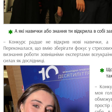
А які навички або знання ти відкрила в собі за
– Конкурс радше не відкрив нові навички, а з
Переконалася, що вмію зберігати фокус у стресови
визнання роботи зовнішніми експертами всеукраїнс
силах як дослідниці.
Що
та
– Конку
моя гол
обмежув
простір
себе в 