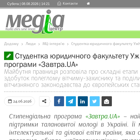
Контакти
Субота | 08.08.2026 | 14:21
Додому
Люди
МЦ-інтерв’ю
Студентка юридичного факультету Уж
Студентка юридичного факультету У
програми «Завтра.UA»
Майбутня правниця розповіла про складні етапи 
здобуток полеглому вітчиму-захиснику та поділ
вітчизняного законодавства до європейських ста
24.06.2026
Стипендіальна програма
«Завтра.UA»
– най
підтримки талановитої молоді в Україні. Ї
інтелектуальної та ділової еліти країни, яка