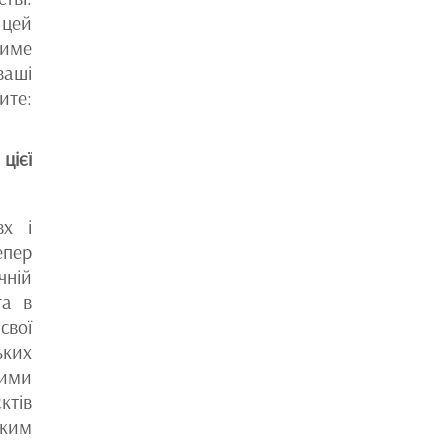
 цей
тиме
ваші
ите:
цієї
вх і
епер
чній
га в
свої
ьких
шими
ктів
ьким