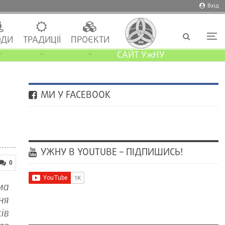
Вхід
ДИ
ТРАДИЦІЇ
ПРОЄКТИ
САЙТ УжНУ
МИ У FACEBOOK
УЖНУ В YOUTUBE – ПІДПИШИСЬ!
0
ма
ня
ів