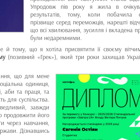
Упродовж пів року я жила в очікув
результатів, тому, коли побачила 
прізвище серед переможців, нарешті відч
що всі хвилювання, зусилля і вкладена п
були недаремними.
 й тому, що я хотіла присвятити її своєму вітчи
му
(позивний «Грек»), який три роки захищав Украї
тання, що для мене
соціальна одиниця,
, аби та праця, та
ть для суспільства.
ведливий, завжди
во продовжити його
ти через навчання,
ержави. Дізнавшись