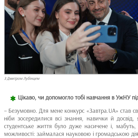
З Дмитром Лубінцем
Цікаво, чи допомогло тобі навчання в УжНУ пі
– Безумовно. Для мене конкурс «Завтра.UA» став с
ніби зосередилися всі знання, навички й досвід,
студентське життя було дуже насичене і, мабуть,
можливості: займалася науковою і громадською дія