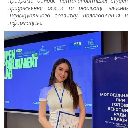
програма обирає найталановитіших студен
продовження освіти та реалізації власни
індивідуального розвитку, налагодження н
інформацією.