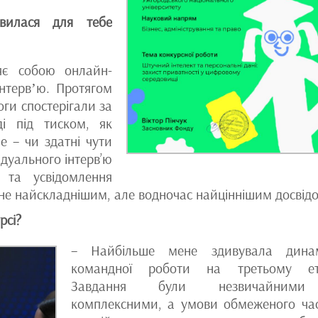
вилася для тебе
яє собою онлайн-
інтервʼю. Протягом
ги спостерігали за
і під тиском, як
е – чи здатні чути
ідуального інтерв’ю
 та усвідомлення
ене найскладнішим, але водночас найціннішим досвід
рсі?
– Найбільше мене здивувала динам
командної роботи на третьому ета
Завдання були незвичайним
комплексними, а умови обмеженого ча