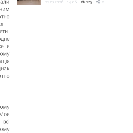
али
21.07.2026 | 14:06
125
0
мним
ютно
рі –
ети.
одне
же є
кому
ція
днак
ютно
ьому
 Моє
 всі
ьому