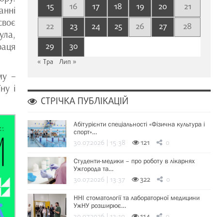
15
16
17
18
19
20
21
анні
своє
22
23
24
25
26
27
28
ула,
раця
29
30
« Тра
Лип »
му –
ну і
СТРІЧКА ПУБЛІКАЦІЙ
Абітурієнти спеціальності «Фізична культура і
спорт»…
30.07.2026 | 15:38
121
0
Студенти-медики – про роботу в лікарнях
Ужгорода та…
30.07.2026 | 13:37
322
0
ННІ стоматології та лабораторної медицини
УжНУ розширює…
30.07.2026 | 13:19
114
0