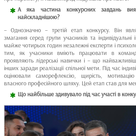
А яка частина конкурсних завдань вия
найскладнішою?
– Однозначно – третій етап конкурсу. Він явл
змагання серед групи учасників та індивідуальні 
майже чотирьох годин незалежні експерти і психоло
тим, як учасники вміють працювати в команд
проявляють лідерські навички і – що найважливіш
інших заради реалізації спільної мети. Під час індив
оцінювали саморефлексію, щирість, мотивацію
власного професійного шляху. Цей етап став для м
Що найбільше здивувало під час участі в конку