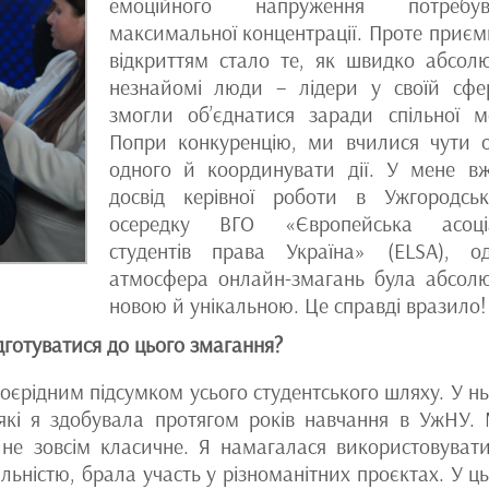
емоційного напруження потребув
максимальної концентрації. Проте приє
відкриттям стало те, як швидко абсол
незнайомі люди – лідери у своїй сфе
змогли об’єднатися заради спільної м
Попри конкуренцію, ми вчилися чути 
одного й координувати дії. У мене в
досвід керівної роботи в Ужгородсь
осередку ВГО «Європейська асоціа
студентів права Україна» (ELSA), о
атмосфера онлайн-змагань була абсол
новою й унікальною. Це справді вразило!
дготуватися до цього змагання?
воєрідним підсумком усього студентського шляху. У н
 які я здобувала протягом років навчання в УжНУ.
 не зовсім класичне. Я намагалася використовувати
льністю, брала участь у різноманітних проєктах. У ц