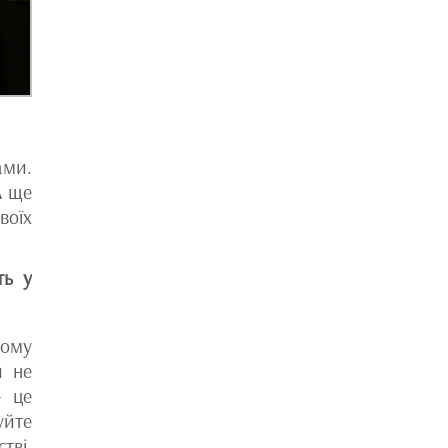
ами.
А ще
воїх
ть у
тому
й не
– це
уйте
тві.