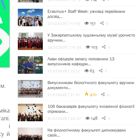
Erasmus+ Staff Week: ужнівці переймали
досвід…
27.07.2026 | 17:03
151
0
У Закарпатському художньому музеї урочисто
вручили…
24.07.2026 | 10:39
103
0
Лави офіцерів запасу поповнили 13
випускників кафедри…
22.07.2026 | 15:51
63
0
Випускникам біологічного факультету вручили
ом.
документи…
21.07.2026 | 21:01
410
0
106 бакалаврів факультету іноземної філології
іка
отримали…
пі.
21.07.2026 | 20:07
148
0
и і
На філологічному факультеті дипломували
су й
своїх…