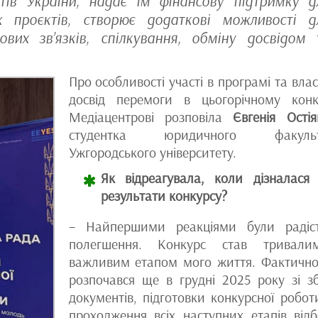
тів України, надає їм фінансову підтримку д
х проєктів, створює додаткові можливості д
ових зв’язків, спілкування, обміну досвідом 
Про особливості участі в програмі та вла
досвід перемоги в цьогорічному конк
Медіацентрові розповіла
Євгенія Остія
студентка юридичного факульт
Ужгородського університету.
Як відреагувала, коли дізналася
результати конкурсу?
– Найпершими реакціями були радіс
полегшення. Конкурс став тривали
важливим етапом мого життя. Фактично
розпочався ще в грудні 2025 року зі з
документів, підготовки конкурсної робот
проходження всіх наступних етапів відб