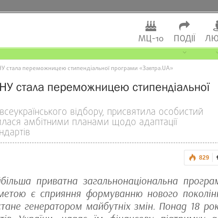
МЦ-10
ПОДІЇ
ЛЮ
НУ стала переможницею стипендіальної програми «Завтра.UA»
жНУ стала переможницею стипендіальної
всеукраїнського відбору, присвятила особистий
илася амбітними планами щодо адаптації
ндартів
829
більша приватна загальнонаціональна програ
ї метою є сприяння формуванню нового поколін
 стане генератором майбутніх змін. Понад 18 рок