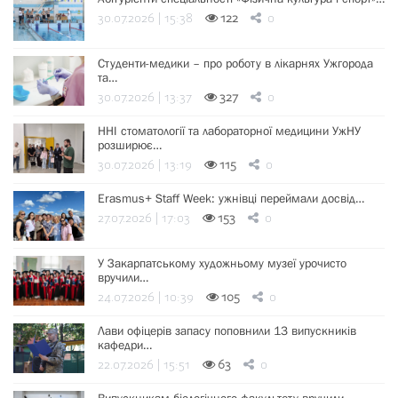
30.07.2026 | 15:38
122
0
Студенти-медики – про роботу в лікарнях Ужгорода
та…
30.07.2026 | 13:37
327
0
ННІ стоматології та лабораторної медицини УжНУ
розширює…
30.07.2026 | 13:19
115
0
Erasmus+ Staff Week: ужнівці переймали досвід…
27.07.2026 | 17:03
153
0
У Закарпатському художньому музеї урочисто
вручили…
24.07.2026 | 10:39
105
0
Лави офіцерів запасу поповнили 13 випускників
кафедри…
22.07.2026 | 15:51
63
0