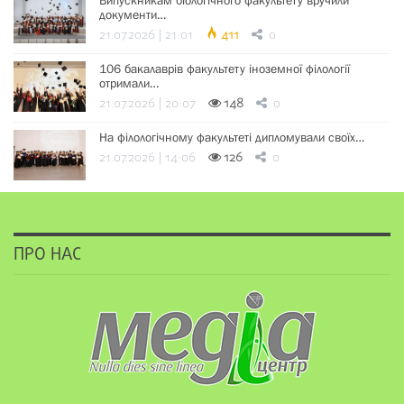
Випускникам біологічного факультету вручили
документи…
21.07.2026 | 21:01
411
0
106 бакалаврів факультету іноземної філології
отримали…
21.07.2026 | 20:07
148
0
На філологічному факультеті дипломували своїх…
21.07.2026 | 14:06
126
0
ПРО НАС