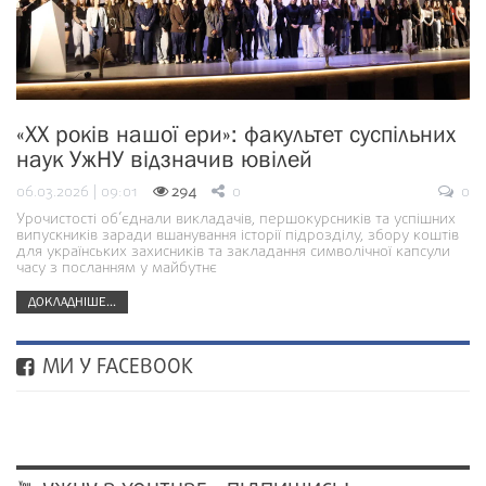
«ХХ років нашої ери»: факультет суспільних
наук УжНУ відзначив ювілей
06.03.2026 | 09:01
294
0
0
Урочистості об’єднали викладачів, першокурсників та успішних
випускників заради вшанування історії підрозділу, збору коштів
для українських захисників та закладання символічної капсули
часу з посланням у майбутнє
ДОКЛАДНІШЕ...
МИ У FACEBOOK