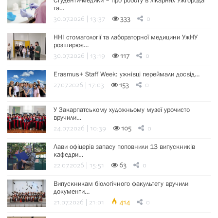
Студенти-медики – про роботу в лікарнях Ужгорода
та…
30.07.2026 | 13:37
333
0
ННІ стоматології та лабораторної медицини УжНУ
розширює…
30.07.2026 | 13:19
117
0
Erasmus+ Staff Week: ужнівці переймали досвід…
27.07.2026 | 17:03
153
0
У Закарпатському художньому музеї урочисто
вручили…
24.07.2026 | 10:39
105
0
Лави офіцерів запасу поповнили 13 випускників
кафедри…
22.07.2026 | 15:51
63
0
Випускникам біологічного факультету вручили
документи…
21.07.2026 | 21:01
414
0