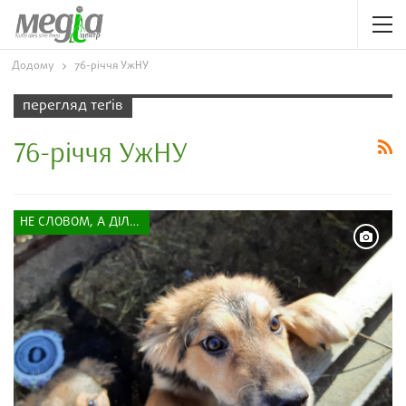
Додому
76-річчя УжНУ
перегляд теґів
76-річчя УжНУ
НЕ СЛОВОМ, А ДІЛОМ