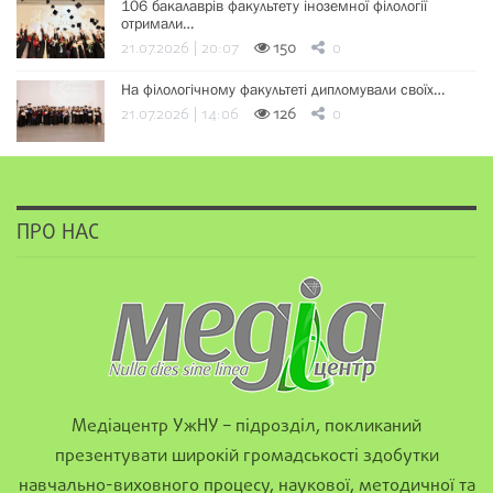
106 бакалаврів факультету іноземної філології
отримали…
21.07.2026 | 20:07
150
0
На філологічному факультеті дипломували своїх…
21.07.2026 | 14:06
126
0
ПРО НАС
Медіацентр УжНУ – підрозділ, покликаний
презентувати широкій громадськості здобутки
навчально-виховного процесу, наукової, методичної та