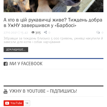
А хто в цій рукавичці живе? Тиждень добра
в УжНУ завершився у «Барбосі»
27.10.2021 | 15:42
305
0
0
Зібравши за тиждень близько 5 000 гривень, ужнівці накупили й
завезли для котів і собак харчування
ДОКЛАДНІШЕ...
МИ У FACEBOOK
УЖНУ В YOUTUBE – ПІДПИШИСЬ!