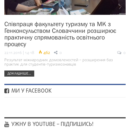
Співпраця факультету туризму та МК з
Генконсульством Словаччини розширює
практичну спрямованість освітнього
процесу
22.11.2016 | 14:18
462
0
0
Результат міжнародних домовленостей – розширення баз
практик для студентів-туризмознавців
ДОКЛАДНІШЕ...
МИ У FACEBOOK
УЖНУ В YOUTUBE – ПІДПИШИСЬ!