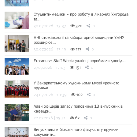
Студенти-медики – про роботу в лікарнях Ужгорода
та…
30.07.2026 | 13:37
320
0
ННІ стоматології та лабораторної медицини УжНУ
розширює…
30.07.2026 | 13:19
113
0
Erasmus+ Staff Week: ужнівці переймали досвід…
27.07.2026 | 17:03
151
0
У Закарпатському художньому музеї урочисто
вручили…
24.07.2026 | 10:39
102
0
Лави офіцерів запасу поповнили 13 випускників
кафедри…
22.07.2026 | 15:51
62
0
Випускникам біологічного факультету вручили
документи…