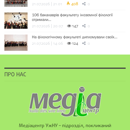
21.07.2026 | 21:01
408
0
106 бакалаврів факультету іноземної філології
отримали…
21.07.2026 | 20:07
147
0
На філологічному факультеті дипломували своїх…
21.07.2026 | 14:06
124
0
ПРО НАС
Медіацентр УжНУ – підрозділ, покликаний