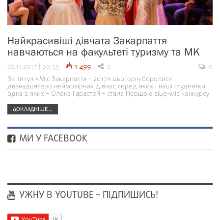
Найкрасивіші дівчата Закарпаття
навчаються на факультеті туризму та МК
28.11.2017 | 00:55
1 499
0
0
За титул «Міс Закарпаття – 2017» цьогоріч боролися
дванадцятеро неймовірних дівчат, серед яких і наші студентки:
одна з яких – Олена Гарастей – стала Першою віце-міс конкурсу
ДОКЛАДНІШЕ...
МИ У FACEBOOK
УЖНУ В YOUTUBE – ПІДПИШИСЬ!