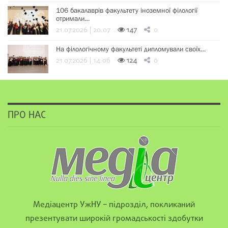
106 бакалаврів факультету іноземної філології
отримали…
21.07.2026 | 20:07
147
0
На філологічному факультеті дипломували своїх…
21.07.2026 | 14:06
124
0
ПРО НАС
Медіацентр УжНУ – підрозділ, покликаний
презентувати широкій громадськості здобутки