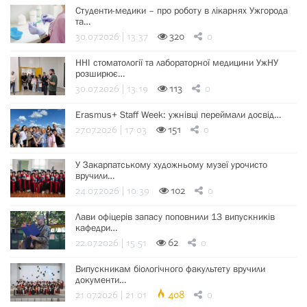
Студенти-медики – про роботу в лікарнях Ужгорода
та…
30.07.2026 | 13:37
320
0
ННІ стоматології та лабораторної медицини УжНУ
розширює…
30.07.2026 | 13:19
113
0
Erasmus+ Staff Week: ужнівці переймали досвід…
27.07.2026 | 17:03
151
0
У Закарпатському художньому музеї урочисто
вручили…
24.07.2026 | 10:39
102
0
Лави офіцерів запасу поповнили 13 випускників
кафедри…
22.07.2026 | 15:51
62
0
Випускникам біологічного факультету вручили
документи…
21.07.2026 | 21:01
408
0