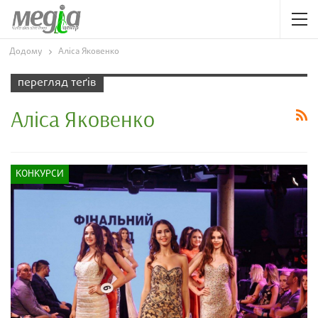
Додому
Аліса Яковенко
перегляд теґів
Аліса Яковенко
КОНКУРСИ