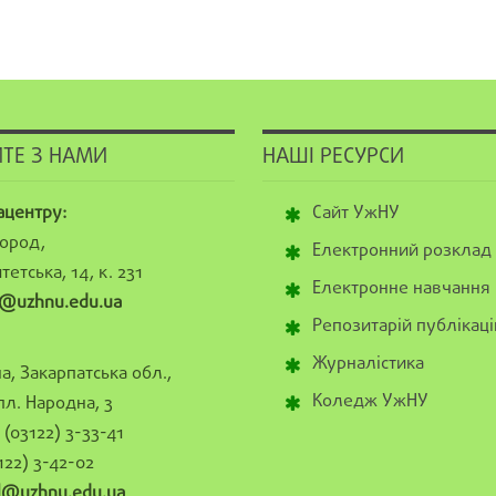
ТЕ З НАМИ
НАШІ РЕСУРСИ
ацентру:
Сайт УжНУ
ород,
Електронний розклад
тетська, 14, к. 231
Електронне навчання
@uzhnu.edu.ua
Репозитарій публікаці
Журналістика
а, Закарпатська обл.,
Коледж УжНУ
пл. Народна, 3
(03122) 3-33-41
122) 3-42-02
al@uzhnu.edu.ua