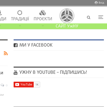
Вхід
ДИ
ТРАДИЦІЇ
ПРОЄКТИ
САЙТ УжНУ
МИ У FACEBOOK
УЖНУ В YOUTUBE – ПІДПИШИСЬ!
ли
0
ими