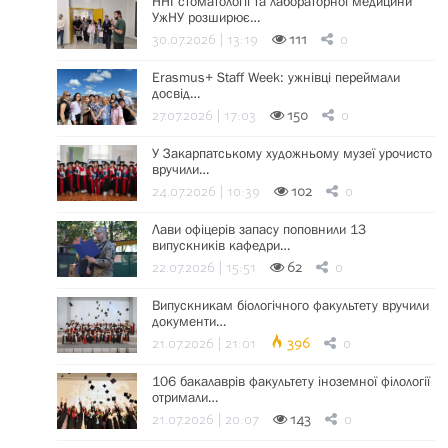
ННІ стоматології та лабораторної медицини
УжНУ розширює…
30.07.2026 | 13:19
111
0
Erasmus+ Staff Week: ужнівці переймали
досвід…
27.07.2026 | 17:03
150
0
У Закарпатському художньому музеї урочисто
вручили…
24.07.2026 | 10:39
102
0
Лави офіцерів запасу поповнили 13
випускників кафедри…
22.07.2026 | 15:51
62
0
Випускникам біологічного факультету вручили
документи…
21.07.2026 | 21:01
396
0
106 бакалаврів факультету іноземної філології
отримали…
21.07.2026 | 20:07
143
0