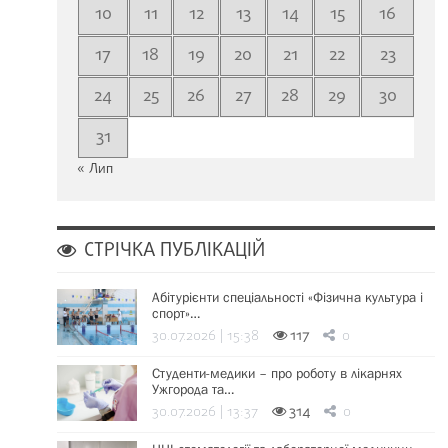
10
11
12
13
14
15
16
17
18
19
20
21
22
23
24
25
26
27
28
29
30
31
« Лип
СТРІЧКА ПУБЛІКАЦІЙ
Абітурієнти спеціальності «Фізична культура і
спорт»…
30.07.2026 | 15:38
117
0
Студенти-медики – про роботу в лікарнях
Ужгорода та…
30.07.2026 | 13:37
314
0