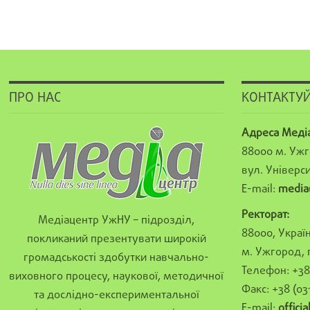
ПРО НАС
КОНТАКТУЙ
Адреса Меді
88000 м. Ужг
вул. Універси
E-mail:
media
Ректорат:
Медіацентр УжНУ – підрозділ,
88000, Україн
покликаний презентувати широкій
м. Ужгород, 
громадськості здобутки навчально-
Телефон: +38 
виховного процесу, наукової, методичної
Факс: +38 (03
та дослідно-експериментальної
E-mail:
offici