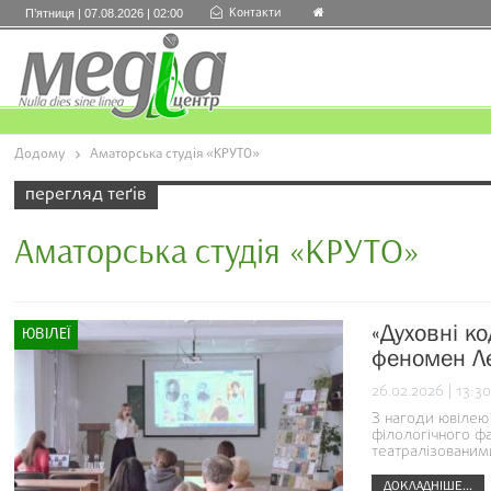
Контакти
П’ятниця | 07.08.2026 | 02:00
Додому
Аматорська студія «КРУТО»
перегляд теґів
Аматорська студія «КРУТО»
«Духовні ко
ЮВІЛЕЇ
феномен Лес
26.02.2026 | 13:30
З нагоди ювілею 
філологічного ф
театралізованим
ДОКЛАДНІШЕ...