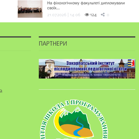
На філологічному факультеті дипломували
своїх…
21.07.2026 | 14:06
124
0
ПАРТНЕРИ
й