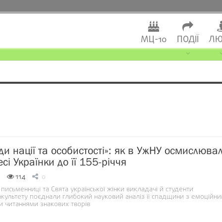
МЦ-10
ПОДІЇ
ЛЮ
ди нації та особистості»: як в УжНУ осмислюва
і Українки до її 155-річчя
114
0
письменниці та Свята української жінки викладачі й студенти
акультету поєднали глибокий науковий аналіз її спадщини з емоційн
и читаннями знакових творів