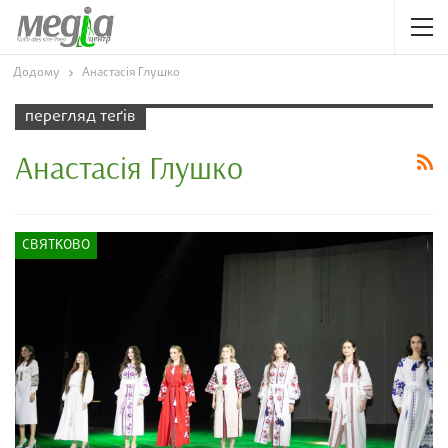
Додому
Анастасія Глушко
перегляд теґів
Анастасія Глушко
СВЯТКОВО