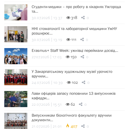
Студенти-медики – про роботу в лікарнях Ужгорода
та…
30.07.2026 | 13:37
318
0
ННІ стоматології та лабораторної медицини УжНУ
розширює…
30.07.2026 | 13:19
111
0
Erasmus+ Staff Week: ужнівці переймали досвід…
27.07.2026 | 17:03
150
0
У Закарпатському художньому музеї урочисто
вручили…
24.07.2026 | 10:39
102
0
Лави офіцерів запасу поповнили 13 випускників
кафедри…
22.07.2026 | 15:51
62
0
Випускникам біологічного факультету вручили
документи…
21.07.2026 | 21:01
407
0