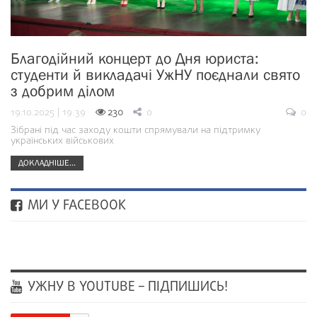
Благодійний концерт до Дня юриста:
студенти й викладачі УжНУ поєднали свято
з добрим ділом
19.10.2025 | 19:39
230
0
0
Зібрані під час заходу кошти спрямували на підтримку
українських військових
ДОКЛАДНІШЕ...
МИ У FACEBOOK
УЖНУ В YOUTUBE – ПІДПИШИСЬ!