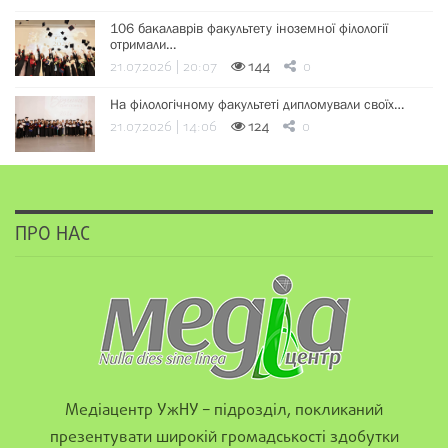
106 бакалаврів факультету іноземної філології
отримали…
21.07.2026 | 20:07
144
0
На філологічному факультеті дипломували своїх…
21.07.2026 | 14:06
124
0
ПРО НАС
Медіацентр УжНУ – підрозділ, покликаний
презентувати широкій громадськості здобутки