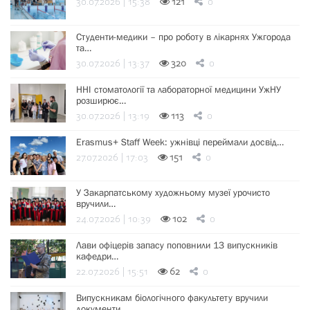
30.07.2026 | 15:38
121
0
Студенти-медики – про роботу в лікарнях Ужгорода
та…
30.07.2026 | 13:37
320
0
ННІ стоматології та лабораторної медицини УжНУ
розширює…
30.07.2026 | 13:19
113
0
Erasmus+ Staff Week: ужнівці переймали досвід…
27.07.2026 | 17:03
151
0
У Закарпатському художньому музеї урочисто
вручили…
24.07.2026 | 10:39
102
0
Лави офіцерів запасу поповнили 13 випускників
кафедри…
22.07.2026 | 15:51
62
0
Випускникам біологічного факультету вручили
документи…