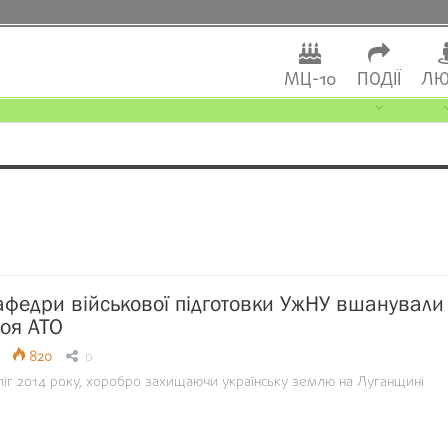
МЦ-10
ПОДІЇ
ЛЮ
афедри військової підготовки УжНУ вшанували
роя АТО
820
0
ліг 2014 року, хоробро захищаючи українську землю на Луганщині