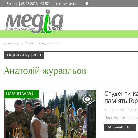
Контакти
Четвер | 06.08.2026 | 05:57
Додому
Анатолій журавльов
перегляд теґів
Анатолій журавльов
Студенти к
ПАМ’ЯТАЄМО...
пам’ять Ге
10.09.2016 | 17:10
Василь Балог по
ДОКЛАДНІШЕ...