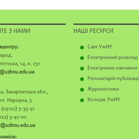
ТЕ З НАМИ
НАШІ РЕСУРСИ
ацентру:
Сайт УжНУ
ород,
Електронний розклад
тетська, 14, к. 231
Електронне навчання
@uzhnu.edu.ua
Репозитарій публікаці
Журналістика
а, Закарпатська обл.,
Коледж УжНУ
пл. Народна, 3
(03122) 3-33-41
122) 3-42-02
al@uzhnu.edu.ua
омісія: