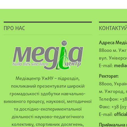
ПРО НАС
КОНТАКТУЙ
Адреса Меді
88000 м. Ужг
вул. Універси
E-mail:
media
Ректорат:
Медіацентр УжНУ – підрозділ,
88000, Україн
покликаний презентувати широкій
м. Ужгород, 
громадськості здобутки навчально-
Телефон: +38 
виховного процесу, наукової, методичної
Факс: +38 (03
та дослідно-експериментальної
E-mail:
offici
діяльності науково-педагогічного
колективу, спортивних досягнень,
Приймальна к