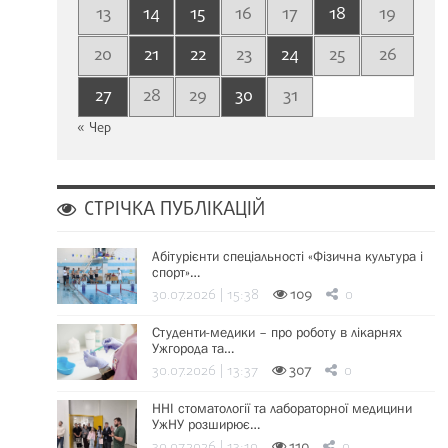
13
14
15
16
17
18
19
20
21
22
23
24
25
26
27
28
29
30
31
« Чер
СТРІЧКА ПУБЛІКАЦІЙ
Абітурієнти спеціальності «Фізична культура і
спорт»…
30.07.2026 | 15:38
109
0
Студенти-медики – про роботу в лікарнях
Ужгорода та…
30.07.2026 | 13:37
307
0
ННІ стоматології та лабораторної медицини
УжНУ розширює…
30.07.2026 | 13:19
110
0