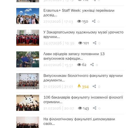
Erasmus+ Staff Week: ужнівці переймали
досвід…
27.07.2026 | 17:03
150
0
У Закарпатському художньому музеї урочисто
вручили…
24.07.2026 | 10:39
101
0
Лави офіцерів запасу поповнили 13
випускників кафедри…
22.07.2026 | 15:51
62
0
Випускникам біологічного факультету вручили
документи…
21.07.2026 | 21:01
394
0
106 бакалаврів факультету іноземної філології
отримали…
21.07.2026 | 20:07
143
0
На філологічному факультеті дипломували
своїх…