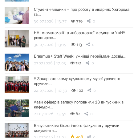
Студенти-медики – про роботу в лікарнях Ужгорода
та…
30.07.2026 | 13:37
319
0
ННІ стоматології та лабораторної медицини УжНУ
розширює…
30.07.2026 | 13:19
113
0
Erasmus+ Staff Week: ужнівці переймали досвід…
27.07.2026 | 17:03
151
0
У Закарпатському художньому музеї урочисто
вручили…
24.07.2026 | 10:39
102
0
Лави офіцерів запасу поповнили 13 випускників
кафедри…
22.07.2026 | 15:51
62
0
Випускникам біологічного факультету вручили
документи…
21.07.2026 | 21:01
408
0