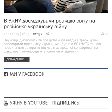
В УжНУ досліджували реакцію світу на
російсько-українську війну
20.11.2025 | 18:15
137
0
0
Науковці, дипломати та представники влади з трьох країн
обговорили підтримку України, майбутнє в ЄС і НАТО та нові
проєкти для ветеранів під час міжнародної конференції на
факультеті міжнародних економічних відносин
ДОКЛАДНІШЕ...
МИ У FACEBOOK
УЖНУ В YOUTUBE – ПІДПИШИСЬ!