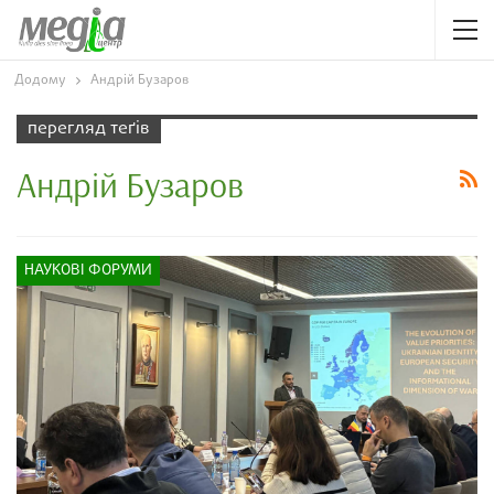
Додому
Андрій Бузаров
перегляд теґів
Андрій Бузаров
НАУКОВІ ФОРУМИ