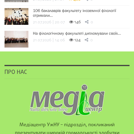
106 бакалаврів факультету іноземної філології
отримали…
21.07.2026 | 20:07
146
0
На філологічному факультеті дипломували своїх…
21.07.2026 | 14:06
124
0
ПРО НАС
Медіацентр УжНУ – підрозділ, покликаний
презентувати широкій громадськості здобутки