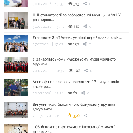
30.07.2026 | 13:37
313
0
ННІ стоматології та лабораторної медицини УжНУ
розширює…
30.07.2026 | 13:19
110
0
Erasmus+ Staff Week: ужнівці переймали досвід…
27.07.2026 | 17:03
150
0
У Закарпатському художньому музеї урочисто
вручили…
24.07.2026 | 10:39
102
0
Лави офіцерів запасу поповнили 13 випускників
кафедри…
22.07.2026 | 15:51
62
0
Випускникам біологічного факультету вручили
документи…
21.07.2026 | 21:01
396
0
106 бакалаврів факультету іноземної філології
отримали…