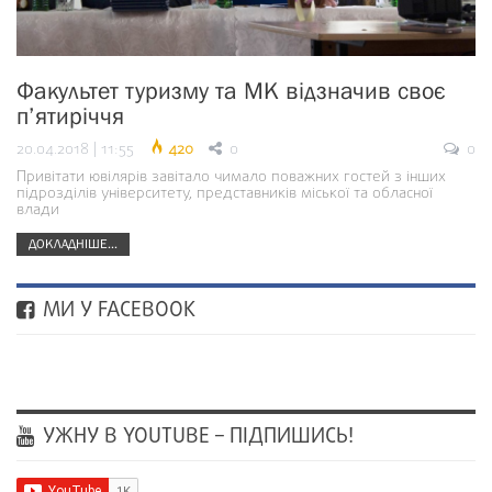
Факультет туризму та МК відзначив своє
п’ятиріччя
20.04.2018 | 11:55
420
0
0
Привітати ювілярів завітало чимало поважних гостей з інших
підрозділів університету, представників міської та обласної
влади
ДОКЛАДНІШЕ...
МИ У FACEBOOK
УЖНУ В YOUTUBE – ПІДПИШИСЬ!