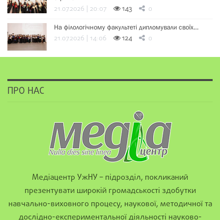
21.07.2026 | 20:07
143
0
На філологічному факультеті дипломували своїх…
21.07.2026 | 14:06
124
0
ПРО НАС
Медіацентр УжНУ – підрозділ, покликаний
презентувати широкій громадськості здобутки
навчально-виховного процесу, наукової, методичної та
дослідно-експериментальної діяльності науково-