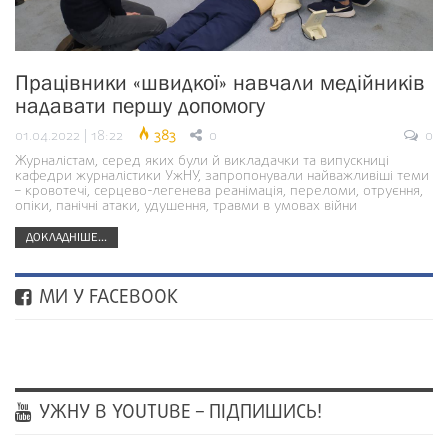
Працівники «швидкої» навчали медійників
надавати першу допомогу
01.04.2022 | 18:22
383
0
0
Журналістам, серед яких були й викладачки та випускниці
кафедри журналістики УжНУ, запропонували найважливіші теми
– кровотечі, серцево-легенева реанімація, переломи, отруєння,
опіки, панічні атаки, удушення, травми в умовах війни
ДОКЛАДНІШЕ...
МИ У FACEBOOK
УЖНУ В YOUTUBE – ПІДПИШИСЬ!