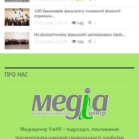
106 бакалаврів факультету іноземної філології
отримали…
21.07.2026 | 20:07
143
0
На філологічному факультеті дипломували своїх…
21.07.2026 | 14:06
124
0
ПРО НАС
Медіацентр УжНУ – підрозділ, покликаний
презентувати широкій громадськості здобутки