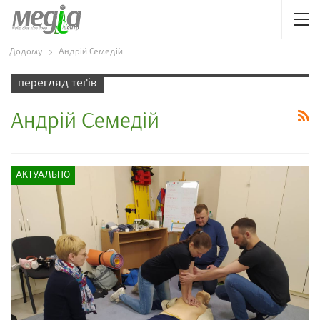
Додому
Андрій Семедій
перегляд теґів
Андрій Семедій
АКТУАЛЬНО