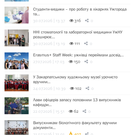
Студенти-медики – про роботу в лікарнях Ужгорода
та…
30.07.2026 | 13:37
316
0
ННІ стоматології та лабораторної медицини УжНУ
розширює…
30.07.2026 | 13:19
111
0
Erasmus+ Staff Week: ужнівці переймали досвід…
27.07.2026 | 17:03
150
0
У Закарпатському художньому музеї урочисто
вручили…
24.07.2026 | 10:39
102
0
Лави офіцерів запасу поповнили 13 випускників
кафедри…
22.07.2026 | 15:51
62
0
Випускникам біологічного факультету вручили
документи…
21.07.2026 | 21:01
407
0