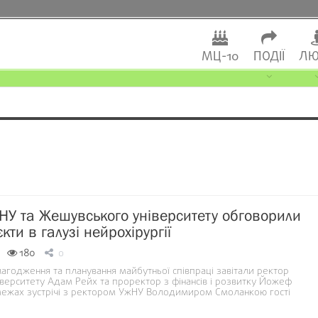
МЦ-10
ПОДІЇ
ЛЮ
НУ та Жешувського університету обговорили
єкти в галузі нейрохірургії
180
0
агодження та планування майбутньої співпраці завітали ректор
верситету Адам Рейх та проректор з фінансів і розвитку Йожеф
межах зустрічі з ректором УжНУ Володимиром Смоланкою гості