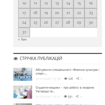
10
11
12
13
14
15
16
17
18
19
20
21
22
23
24
25
26
27
28
29
30
31
« Лип
СТРІЧКА ПУБЛІКАЦІЙ
Абітурієнти спеціальності «Фізична культура і
спорт»…
30.07.2026 | 15:38
126
0
Студенти-медики – про роботу в лікарнях
Ужгорода та…
30.07.2026 | 13:37
331
0