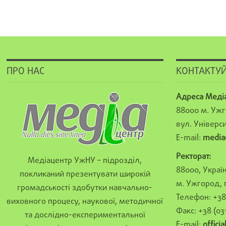
ПРО НАС
КОНТАКТУЙ
Адреса Меді
88000 м. Ужг
вул. Універси
E-mail:
media
Ректорат:
Медіацентр УжНУ – підрозділ,
88000, Україн
покликаний презентувати широкій
м. Ужгород, 
громадськості здобутки навчально-
Телефон: +38 
виховного процесу, наукової, методичної
Факс: +38 (03
та дослідно-експериментальної
E-mail:
offici