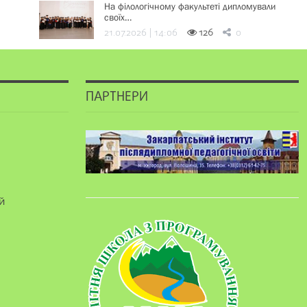
На філологічному факультеті дипломували
своїх…
21.07.2026 | 14:06
126
0
ПАРТНЕРИ
й