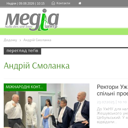
Контакти
Неділя | 09.08.2026 | 10:15
Додому
Андрій Смоланка
перегляд теґів
Андрій Смоланка
Ректори Уж
МІЖНАРОДНІ КОНТАКТИ
спільні про
23.07.2025 | 10:10
До УжНУ для нал
Жешувського уні
Цебульський. У 
відвідали…