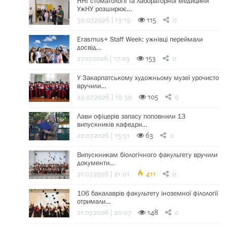
ННІ стоматології та лабораторної медицини
УжНУ розширює…
30.07.2026 | 13:19
115
0
Erasmus+ Staff Week: ужнівці переймали
досвід…
27.07.2026 | 17:03
153
0
У Закарпатському художньому музеї урочисто
вручили…
24.07.2026 | 10:39
105
0
Лави офіцерів запасу поповнили 13
випускників кафедри…
22.07.2026 | 15:51
63
0
Випускникам біологічного факультету вручили
документи…
21.07.2026 | 21:01
411
0
106 бакалаврів факультету іноземної філології
отримали…
21.07.2026 | 20:07
148
0