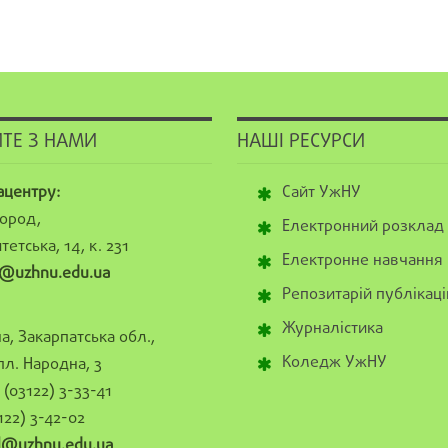
ТЕ З НАМИ
НАШІ РЕСУРСИ
ацентру:
Сайт УжНУ
ород,
Електронний розклад
тетська, 14, к. 231
Електронне навчання
@uzhnu.edu.ua
Репозитарій публікаці
Журналістика
а, Закарпатська обл.,
Коледж УжНУ
пл. Народна, 3
(03122) 3-33-41
122) 3-42-02
al@uzhnu.edu.ua