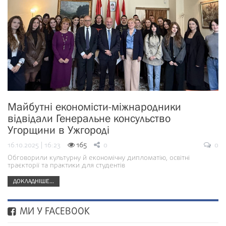
Майбутні економісти-міжнародники
відвідали Генеральне консульство
Угорщини в Ужгороді
16.10.2025 | 16:23
165
0
0
Обговорили культурну й економічну дипломатію, освітні
траєкторії та практики для студентів
ДОКЛАДНІШЕ...
МИ У FACEBOOK