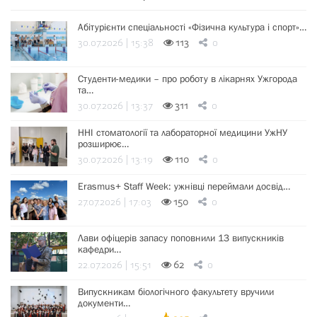
Абітурієнти спеціальності «Фізична культура і спорт»…
30.07.2026 | 15:38
113
0
Студенти-медики – про роботу в лікарнях Ужгорода
та…
30.07.2026 | 13:37
311
0
ННІ стоматології та лабораторної медицини УжНУ
розширює…
30.07.2026 | 13:19
110
0
Erasmus+ Staff Week: ужнівці переймали досвід…
27.07.2026 | 17:03
150
0
Лави офіцерів запасу поповнили 13 випускників
кафедри…
22.07.2026 | 15:51
62
0
Випускникам біологічного факультету вручили
документи…