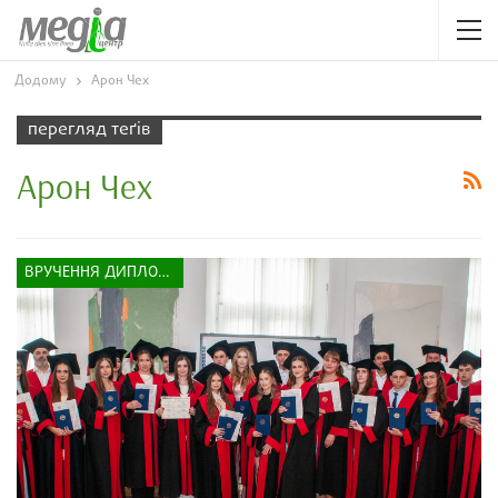
Додому
Арон Чех
перегляд теґів
Арон Чех
ВРУЧЕННЯ ДИПЛОМІВ