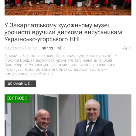
У Закарпатському художньому музеї
урочисто вручили дипломи випускникам
Українсько-угорського ННІ
24.07.2026 | 10:39
102
0
0
Днями в Закарпатському обласному художньому музеї ім.
Йосипа Бокшая відбулося урочисте вручення дипломів
бакалаврам Українсько-угорського навчально-наукового
інституту. Подія об’єднала близько двохсот гостей —
випускників, їхніх батьків,…
ДОКЛАДНІШЕ...
СВЯТКОВО