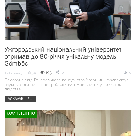
Ужгородський національний університет
отримав до 80-річчя унікальну модель
Gömböc
17.10.2025 | 18:54
193
0
0
Подарунок від Генерального консульства Угорщини символізує
наукові досягнення, що роблять вагомий внесок у розвиток
людства
ДОКЛАДНІШЕ...
КОМПЕТЕНТНО