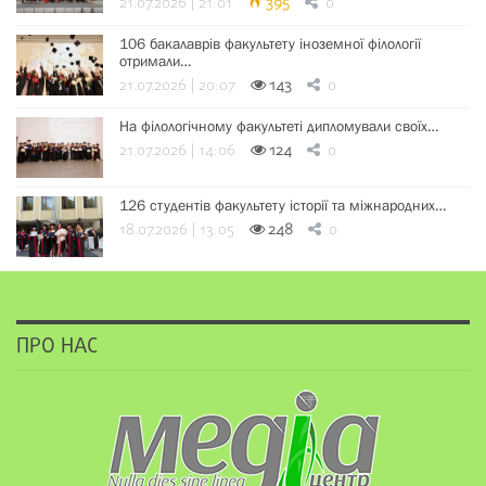
21.07.2026 | 21:01
395
0
106 бакалаврів факультету іноземної філології
отримали…
21.07.2026 | 20:07
143
0
На філологічному факультеті дипломували своїх…
21.07.2026 | 14:06
124
0
126 студентів факультету історії та міжнародних…
18.07.2026 | 13:05
248
0
ПРО НАС