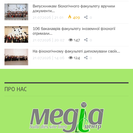
Випускникам біологічного факультету вручили
документи…
21.07.2026 | 21:01
409
0
106 бакалаврів факультету іноземної філології
отримали…
21.07.2026 | 20:07
147
0
На філологічному факультеті дипломували своїх…
21.07.2026 | 14:06
124
0
ПРО НАС