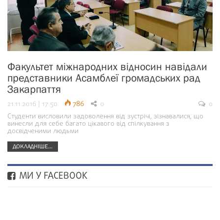
Факультет міжнародних відносин навідали
представники Асамблеї громадських рад
Закарпаття
21.11.2016 | 17:50
786
0
0
Студенти висловили задоволення від зустрічі, зізнавалися, що
винесли для себе багато цікавого від спілкування з
досвідченими людьми
ДОКЛАДНІШЕ...
МИ У FACEBOOK