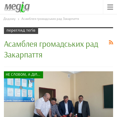
Додому
Асамблея громадських рад Закарпаття
перегляд теґів
Асамблея громадських рад
Закарпаття
НЕ СЛОВОМ, А ДІЛОМ