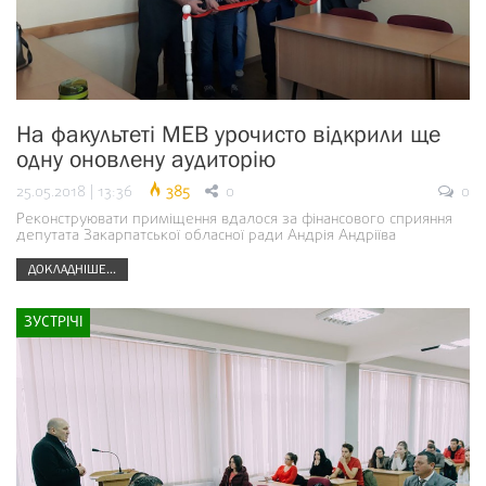
На факультеті МЕВ урочисто відкрили ще
одну оновлену аудиторію
25.05.2018 | 13:36
385
0
0
Реконструювати приміщення вдалося за фінансового сприяння
депутата Закарпатської обласної ради Андрія Андріїва
ДОКЛАДНІШЕ...
ЗУСТРІЧІ