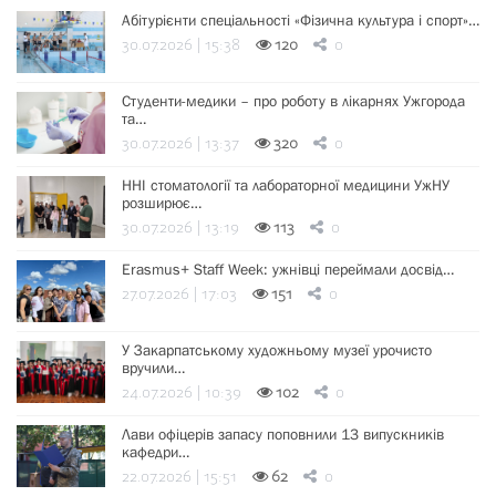
Абітурієнти спеціальності «Фізична культура і спорт»…
30.07.2026 | 15:38
120
0
Студенти-медики – про роботу в лікарнях Ужгорода
та…
30.07.2026 | 13:37
320
0
ННІ стоматології та лабораторної медицини УжНУ
розширює…
30.07.2026 | 13:19
113
0
Erasmus+ Staff Week: ужнівці переймали досвід…
27.07.2026 | 17:03
151
0
У Закарпатському художньому музеї урочисто
вручили…
24.07.2026 | 10:39
102
0
Лави офіцерів запасу поповнили 13 випускників
кафедри…
22.07.2026 | 15:51
62
0