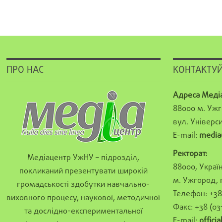
ПРО НАС
КОНТАКТУЙ
Адреса Меді
88000 м. Ужг
вул. Універси
E-mail:
media
Ректорат:
Медіацентр УжНУ – підрозділ,
88000, Україн
покликаний презентувати широкій
м. Ужгород, 
громадськості здобутки навчально-
Телефон: +38 
виховного процесу, наукової, методичної
Факс: +38 (03
та дослідно-експериментальної
E-mail:
offici