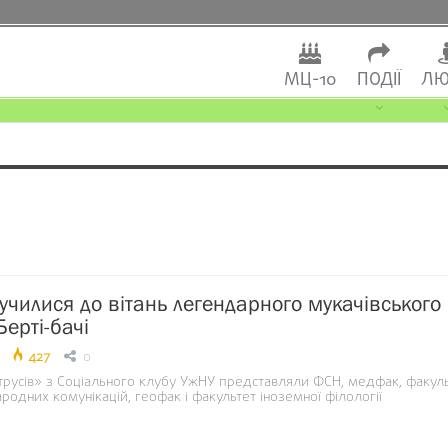
МЦ-10
ПОДІЇ
ЛЮ
лучилися до вітань легендарного мукачівського
ерті-бачі
427
0
трусів» з Соціального клубу УжНУ представляли ФСН, медфак, факул
родних комунікацій, геофак і факультет іноземної філології