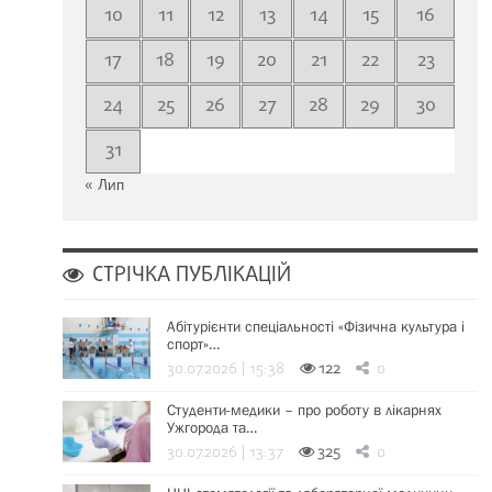
10
11
12
13
14
15
16
17
18
19
20
21
22
23
24
25
26
27
28
29
30
31
« Лип
СТРІЧКА ПУБЛІКАЦІЙ
Абітурієнти спеціальності «Фізична культура і
спорт»…
30.07.2026 | 15:38
122
0
Студенти-медики – про роботу в лікарнях
Ужгорода та…
30.07.2026 | 13:37
325
0