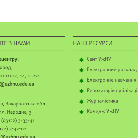
ТЕ З НАМИ
НАШІ РЕСУРСИ
ацентру:
Сайт УжНУ
ород,
Електронний розклад
тетська, 14, к. 231
Електронне навчання
@uzhnu.edu.ua
Репозитарій публікаці
Журналістика
а, Закарпатська обл.,
Коледж УжНУ
пл. Народна, 3
(03122) 3-33-41
122) 3-42-02
al@uzhnu.edu.ua