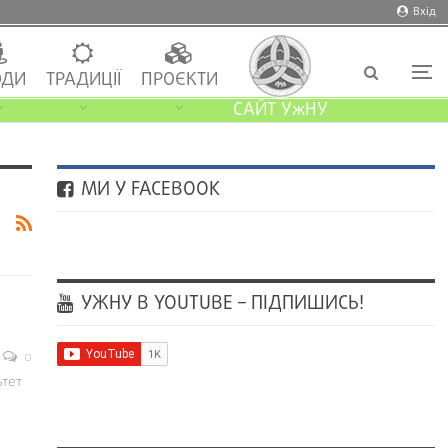
Вхід
ДИ
ТРАДИЦІЇ
ПРОЄКТИ
САЙТ УжНУ
МИ У FACEBOOK
УЖНУ В YOUTUBE – ПІДПИШИСЬ!
0
ьтет