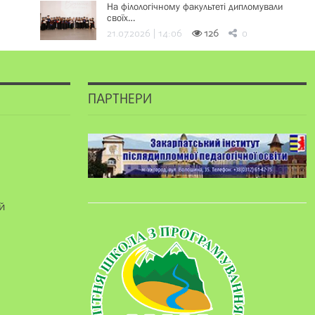
На філологічному факультеті дипломували
своїх…
21.07.2026 | 14:06
126
0
ПАРТНЕРИ
й