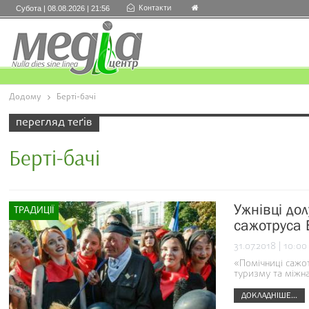
Контакти
Субота | 08.08.2026 | 21:56
Додому
Берті-бачі
перегляд теґів
Берті-бачі
Ужнівці до
ТРАДИЦІЇ
сажотруса Б
31.07.2018 | 10:00
«Помічниці сажо
туризму та міжна
ДОКЛАДНІШЕ...