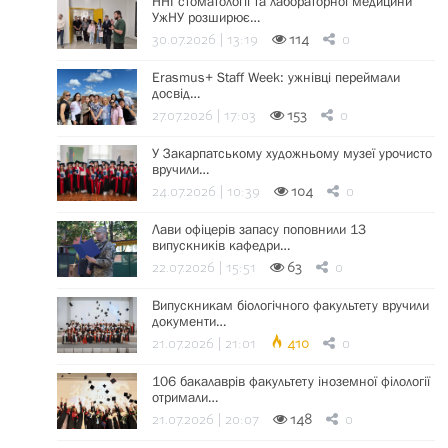
ННІ стоматології та лабораторної медицини
УжНУ розширює…
30.07.2026 | 13:19
114
0
Erasmus+ Staff Week: ужнівці переймали
досвід…
27.07.2026 | 17:03
153
0
У Закарпатському художньому музеї урочисто
вручили…
24.07.2026 | 10:39
104
0
Лави офіцерів запасу поповнили 13
випускників кафедри…
22.07.2026 | 15:51
63
0
Випускникам біологічного факультету вручили
документи…
21.07.2026 | 21:01
410
0
106 бакалаврів факультету іноземної філології
отримали…
21.07.2026 | 20:07
148
0