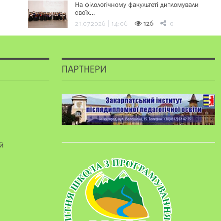
На філологічному факультеті дипломували
своїх…
21.07.2026 | 14:06
126
0
ПАРТНЕРИ
й