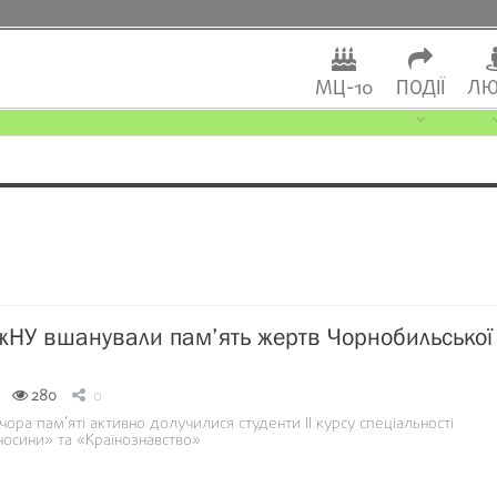
МЦ-10
ПОДІЇ
ЛЮ
жНУ вшанували пам’ять жертв Чорнобильської
280
0
ечора пам’яті активно долучилися студенти ІІ курсу спеціальності
носини» та «Країнознавство»