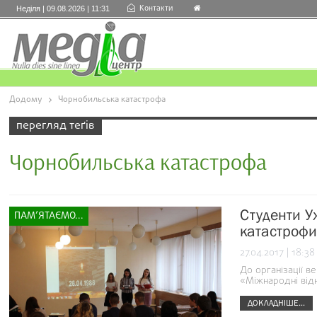
Контакти
Неділя | 09.08.2026 | 11:31
Додому
Чорнобильська катастрофа
перегляд теґів
Чорнобильська катастрофа
Студенти У
ПАМ’ЯТАЄМО...
катастрофи
27.04.2017 | 18:38
До організації в
«Міжнародні від
ДОКЛАДНІШЕ...