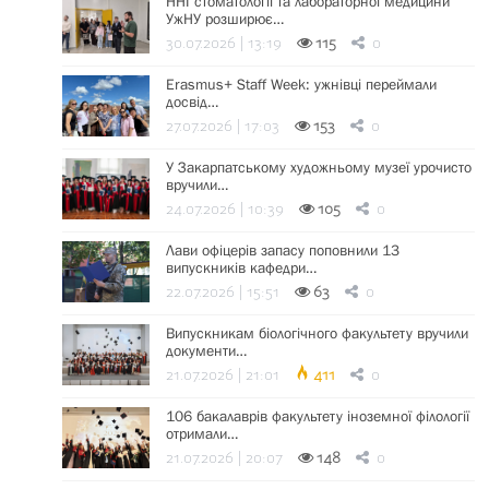
ННІ стоматології та лабораторної медицини
УжНУ розширює…
30.07.2026 | 13:19
115
0
Erasmus+ Staff Week: ужнівці переймали
досвід…
27.07.2026 | 17:03
153
0
У Закарпатському художньому музеї урочисто
вручили…
24.07.2026 | 10:39
105
0
Лави офіцерів запасу поповнили 13
випускників кафедри…
22.07.2026 | 15:51
63
0
Випускникам біологічного факультету вручили
документи…
21.07.2026 | 21:01
411
0
106 бакалаврів факультету іноземної філології
отримали…
21.07.2026 | 20:07
148
0