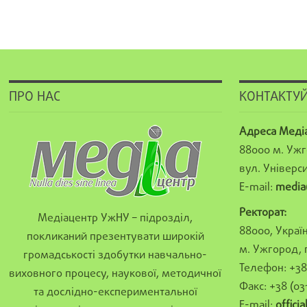
ПРО НАС
КОНТАКТУЙ
Адреса Меді
88000 м. Ужг
вул. Універси
E-mail:
media
Ректорат:
Медіацентр УжНУ – підрозділ,
88000, Україн
покликаний презентувати широкій
м. Ужгород, 
громадськості здобутки навчально-
Телефон: +38 
виховного процесу, наукової, методичної
Факс: +38 (03
та дослідно-експериментальної
E-mail:
offici