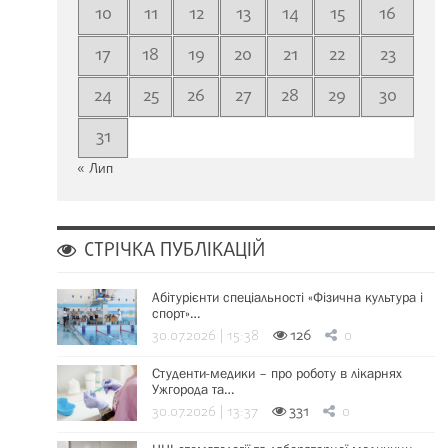
10
11
12
13
14
15
16
17
18
19
20
21
22
23
24
25
26
27
28
29
30
31
« Лип
СТРІЧКА ПУБЛІКАЦІЙ
Абітурієнти спеціальності «Фізична культура і
спорт»…
30.07.2026 | 15:38
126
0
Студенти-медики – про роботу в лікарнях
Ужгорода та…
30.07.2026 | 13:37
331
0