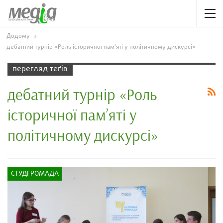
Додому
дебатний турнір «Роль історичної пам’яті у політичному дискурсі»
перегляд теґів
дебатний турнір «Роль
історичної пам’яті у
політичному дискурсі»
СТУДГРОМАДА