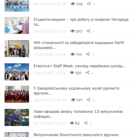
30.07.2026 | 15:38
109
0
Студенти-медики – про роботу в лікарнях Ужгорода
та…
30.07.2026 | 13:37
307
0
ННІ стоматології та лабораторної медицини УжНУ
розширює…
30.07.2026 | 13:19
110
0
Erasmus+ Staff Week: ужнівці переймали досвід…
27.07.2026 | 17:03
150
0
У Закарпатському художньому музеї урочисто
вручили…
24.07.2026 | 10:39
101
0
Лави офіцерів запасу поповнили 13 випускників
кафедри…
22.07.2026 | 15:51
62
0
Випускникам біологічного факультету вручили