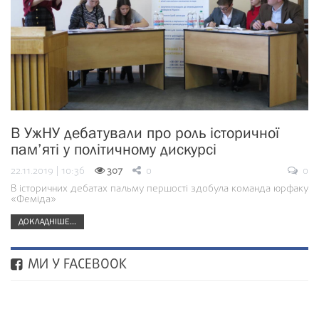
В УжНУ дебатували про роль історичної
пам’яті у політичному дискурсі
22.11.2019 | 10:36
307
0
0
В історичних дебатах пальму першості здобула команда юрфаку
«Феміда»
ДОКЛАДНІШЕ...
МИ У FACEBOOK