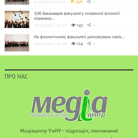
21.07.2026 | 21:01
396
0
106 бакалаврів факультету іноземної філології
отримали…
21.07.2026 | 20:07
143
0
На філологічному факультеті дипломували своїх…
21.07.2026 | 14:06
124
0
ПРО НАС
Медіацентр УжНУ – підрозділ, покликаний