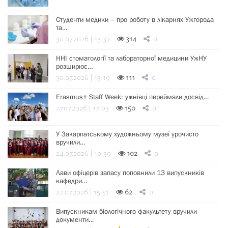
Студенти-медики – про роботу в лікарнях Ужгорода
та…
30.07.2026 | 13:37
314
0
ННІ стоматології та лабораторної медицини УжНУ
розширює…
30.07.2026 | 13:19
111
0
Erasmus+ Staff Week: ужнівці переймали досвід…
27.07.2026 | 17:03
150
0
У Закарпатському художньому музеї урочисто
вручили…
24.07.2026 | 10:39
102
0
Лави офіцерів запасу поповнили 13 випускників
кафедри…
22.07.2026 | 15:51
62
0
Випускникам біологічного факультету вручили
документи…