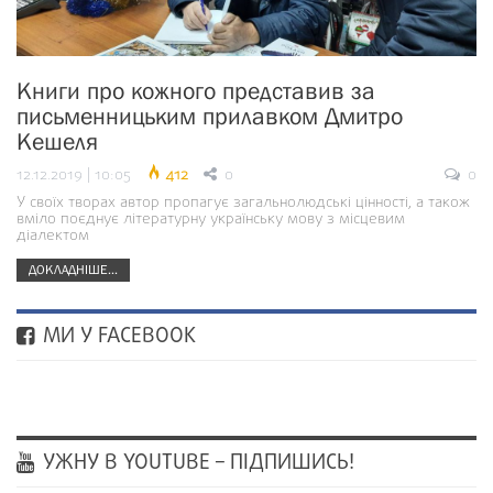
Книги про кожного представив за
письменницьким прилавком Дмитро
Кешеля
12.12.2019 | 10:05
412
0
0
У своїх творах автор пропагує загальнолюдські цінності, а також
вміло поєднує літературну українську мову з місцевим
діалектом
ДОКЛАДНІШЕ...
МИ У FACEBOOK
УЖНУ В YOUTUBE – ПІДПИШИСЬ!