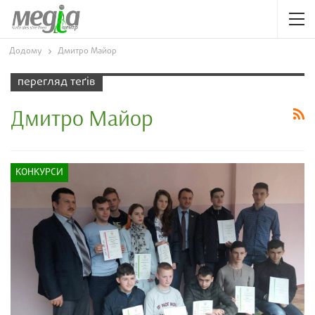
Додому
Дмитро Майор
перегляд теґів
Дмитро Майор
КОНКУРСИ