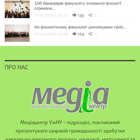
106 бакалаврів факультету іноземної філології
отримали…
21.07.2026 | 20:07
143
0
На філологічному факультеті дипломували своїх…
21.07.2026 | 14:06
124
0
ПРО НАС
Медіацентр УжНУ – підрозділ, покликаний
презентувати широкій громадськості здобутки
навчально-виховного процесу, наукової, методичної та