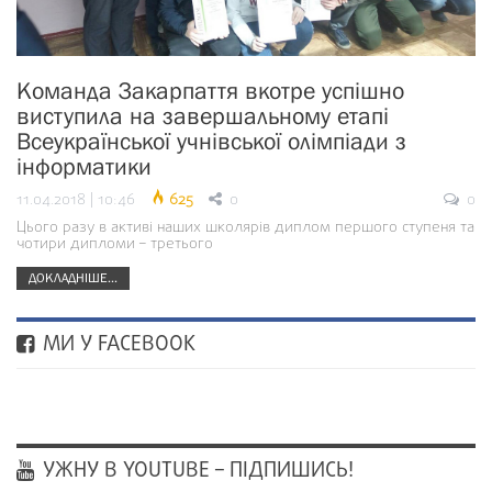
Команда Закарпаття вкотре успішно
виступила на завершальному етапі
Всеукраїнської учнівської олімпіади з
інформатики
11.04.2018 | 10:46
625
0
0
Цього разу в активі наших школярів диплом першого ступеня та
чотири дипломи – третього
ДОКЛАДНІШЕ...
МИ У FACEBOOK
УЖНУ В YOUTUBE – ПІДПИШИСЬ!