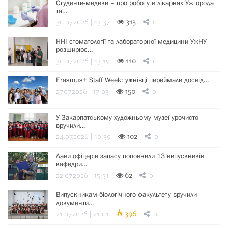
Студенти-медики – про роботу в лікарнях Ужгорода
та…
30.07.2026 | 13:37
313
0
ННІ стоматології та лабораторної медицини УжНУ
розширює…
30.07.2026 | 13:19
110
0
Erasmus+ Staff Week: ужнівці переймали досвід…
27.07.2026 | 17:03
150
0
У Закарпатському художньому музеї урочисто
вручили…
24.07.2026 | 10:39
102
0
Лави офіцерів запасу поповнили 13 випускників
кафедри…
22.07.2026 | 15:51
62
0
Випускникам біологічного факультету вручили
документи…
21.07.2026 | 21:01
396
0