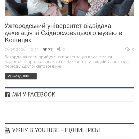
Ужгородський університет відвідала
делегація зі Східнословацького музею в
Кошицях
08.05.2026 | 10:51
77
0
0
Закордонні гості прибули на презентацію колективної
монографії про православ’я на Закарпатті й Східній Словаччині
періоду Другої світової війни
ДОКЛАДНІШЕ...
МИ У FACEBOOK
УЖНУ В YOUTUBE – ПІДПИШИСЬ!