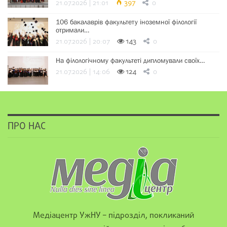
21.07.2026 | 21:01
397
0
106 бакалаврів факультету іноземної філології
отримали…
21.07.2026 | 20:07
143
0
На філологічному факультеті дипломували своїх…
21.07.2026 | 14:06
124
0
ПРО НАС
Медіацентр УжНУ – підрозділ, покликаний