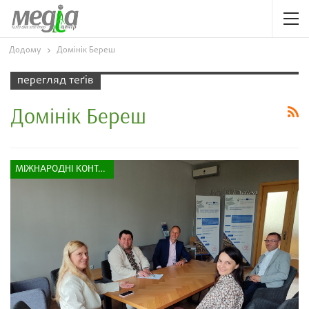
Додому
Домінік Береш
перегляд теґів
Домінік Береш
МІЖНАРОДНІ КОНТАКТИ