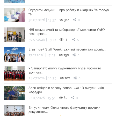
Студенти-медики – про роботу в лікарнях Ужгорода
та…
30.07.2026 | 13:37
314
0
ННІ стоматології та лабораторної медицини УжНУ
розширює…
30.07.2026 | 13:19
111
0
Erasmus+ Staff Week: ужнівці переймали досвід…
27.07.2026 | 17:03
150
0
У Закарпатському художньому музеї урочисто
вручили…
24.07.2026 | 10:39
102
0
Лави офіцерів запасу поповнили 13 випускників
кафедри…
22.07.2026 | 15:51
62
0
Випускникам біологічного факультету вручили
документи…