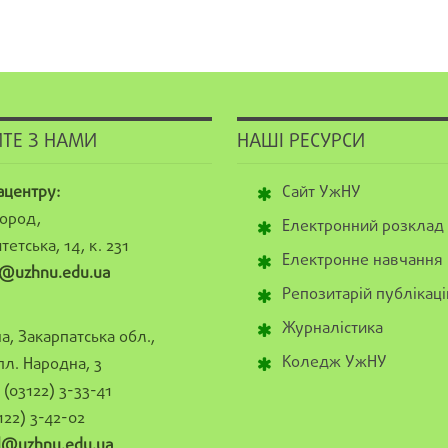
ТЕ З НАМИ
НАШІ РЕСУРСИ
ацентру:
Сайт УжНУ
ород,
Електронний розклад
тетська, 14, к. 231
Електронне навчання
@uzhnu.edu.ua
Репозитарій публікаці
Журналістика
а, Закарпатська обл.,
Коледж УжНУ
пл. Народна, 3
(03122) 3-33-41
122) 3-42-02
al@uzhnu.edu.ua