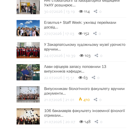
ННІ стоматології та лабораторної медицини
УжНУ розширює…
30.07.2026 | 13:19
114
0
Erasmus+ Staff Week: ужнівці переймали
досвід…
27.07.2026 | 17:03
152
0
У Закарпатському художньому музеї урочисто
вручили…
24.07.2026 | 10:39
103
0
Лави офіцерів запасу поповнили 13
випускників кафедри…
22.07.2026 | 15:51
63
0
Випускникам біологічного факультету вручили
документи…
21.07.2026 | 21:01
410
0
106 бакалаврів факультету іноземної філології
отримали…
21.07.2026 | 20:07
148
0