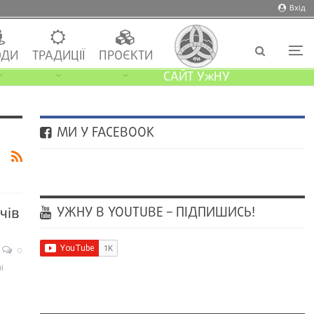
Вхід
ДИ
ТРАДИЦІЇ
ПРОЄКТИ
САЙТ УжНУ
МИ У FACEBOOK
УЖНУ В YOUTUBE – ПІДПИШИСЬ!
чів
0
і