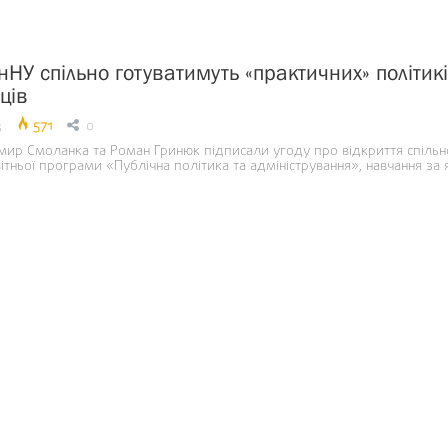
нНУ спільно готуватимуть «практичних» політик
ців
3
571
0
ир Смоланка та Роман Гринюк підписали угоду про відкриття спільн
вітньої програми «Публічна політика та адміністрування», навчання за