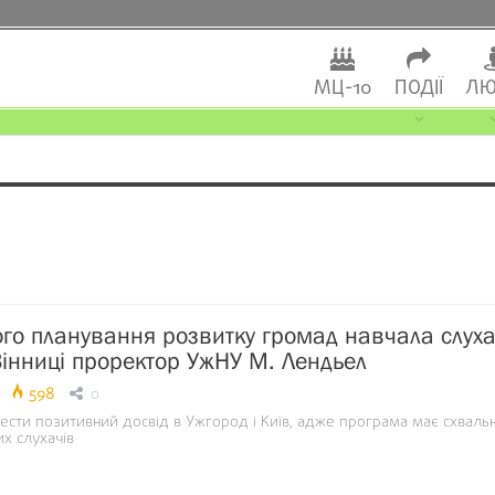
МЦ-10
ПОДІЇ
ЛЮ
ого планування розвитку громад навчала слуха
 Вінниці проректор УжНУ М. Лендьел
598
0
ести позитивний досвід в Ужгород і Київ, адже програма має схвальн
их слухачів