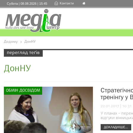
Контакти
Субота | 08.08.2026 | 15:45
Додому
ДонНУ
перегляд теґів
ДонНУ
Стратегічн
ОБМІН ДОСВІДОМ
тренінгу у
22.01.2017 | 10:31
У планах – перен
відгуки вінницьк
ДОКЛАДНІШЕ...