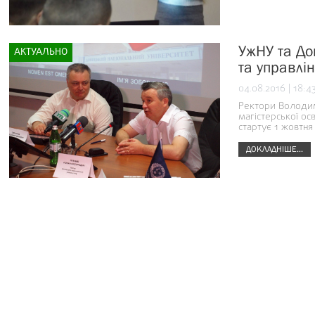
УжНУ та До
АКТУАЛЬНО
та управлін
04.08.2016 | 18:4
Ректори Володим
магістерської ос
стартує 1 жовтня
ДОКЛАДНІШЕ...