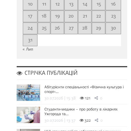
10
11
12
13
14
15
16
17
18
19
20
21
22
23
24
25
26
27
28
29
30
31
« Лип
СТРІЧКА ПУБЛІКАЦІЙ
Абітурієнти спеціальності «Фізична культура і
спорт»…
30.07.2026 | 15:38
121
0
Студенти-медики – про роботу в лікарнях
Ужгорода та…
30.07.2026 | 13:37
322
0