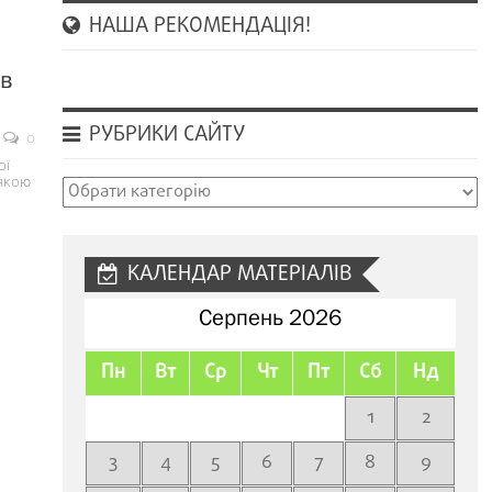
НАША РЕКОМЕНДАЦІЯ!
ів
РУБРИКИ САЙТУ
0
ої
 якою
Рубрики
сайту
КАЛЕНДАР МАТЕРІАЛІВ
Серпень 2026
Пн
Вт
Ср
Чт
Пт
Сб
Нд
1
2
3
4
5
6
7
8
9