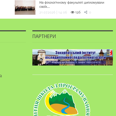
На філологічному факультеті дипломували
своїх…
21.07.2026 | 14:06
126
0
ПАРТНЕРИ
й