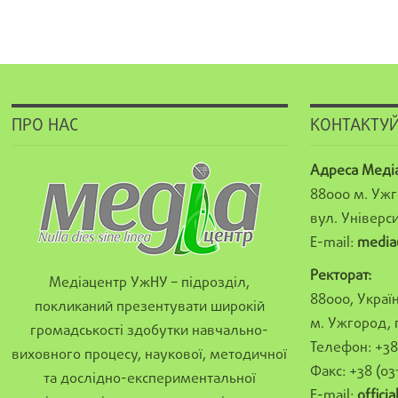
ПРО НАС
КОНТАКТУЙ
Адреса Меді
88000 м. Ужг
вул. Універси
E-mail:
media
Ректорат:
Медіацентр УжНУ – підрозділ,
88000, Україн
покликаний презентувати широкій
м. Ужгород, 
громадськості здобутки навчально-
Телефон: +38 
виховного процесу, наукової, методичної
Факс: +38 (03
та дослідно-експериментальної
E-mail:
offici