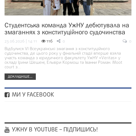
Студентська команда УжНУ дебютувала на
змаганнях з конституційного судочинства
23.06.2026 | 14:11
116
0
0
Відбулися VI Всеукраїнські змагання з конституційного
судочинства, де цього року у фінальній стадії вперше взяла
участь команда з юридичного факультету УжНУ «Veritas» у
складі Ірини Шешені, Ельвіри Кормош та Іванни Роман. Moot
court з…
ДОКЛАДНІШЕ...
МИ У FACEBOOK
УЖНУ В YOUTUBE – ПІДПИШИСЬ!