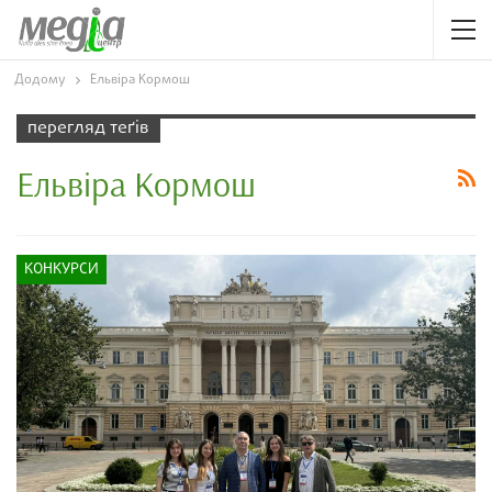
Додому
Ельвіра Кормош
перегляд теґів
Ельвіра Кормош
КОНКУРСИ