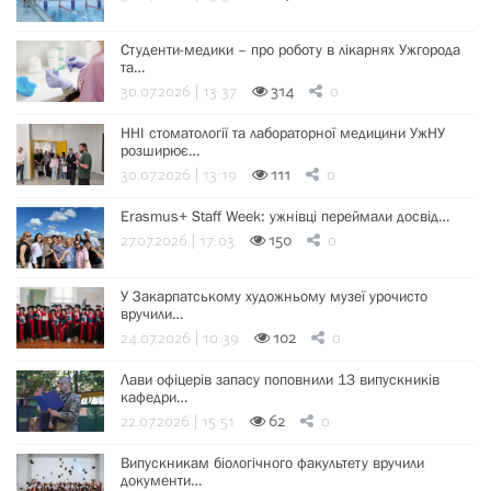
Студенти-медики – про роботу в лікарнях Ужгорода
та…
30.07.2026 | 13:37
314
0
ННІ стоматології та лабораторної медицини УжНУ
розширює…
30.07.2026 | 13:19
111
0
Erasmus+ Staff Week: ужнівці переймали досвід…
27.07.2026 | 17:03
150
0
У Закарпатському художньому музеї урочисто
вручили…
24.07.2026 | 10:39
102
0
Лави офіцерів запасу поповнили 13 випускників
кафедри…
22.07.2026 | 15:51
62
0
Випускникам біологічного факультету вручили
документи…