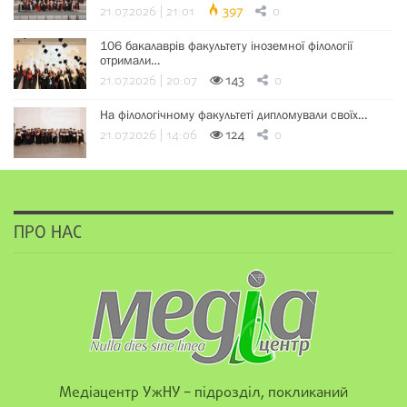
21.07.2026 | 21:01
397
0
106 бакалаврів факультету іноземної філології
отримали…
21.07.2026 | 20:07
143
0
На філологічному факультеті дипломували своїх…
21.07.2026 | 14:06
124
0
ПРО НАС
Медіацентр УжНУ – підрозділ, покликаний