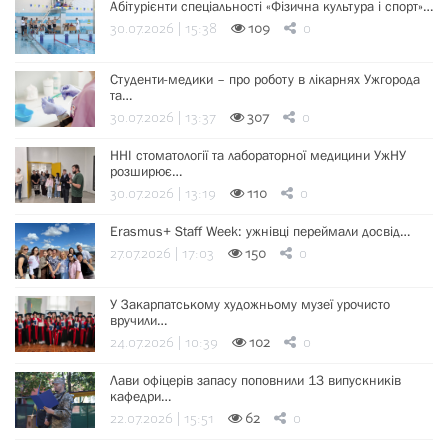
Абітурієнти спеціальності «Фізична культура і спорт»…
30.07.2026 | 15:38
109
0
Студенти-медики – про роботу в лікарнях Ужгорода
та…
30.07.2026 | 13:37
307
0
ННІ стоматології та лабораторної медицини УжНУ
розширює…
30.07.2026 | 13:19
110
0
Erasmus+ Staff Week: ужнівці переймали досвід…
27.07.2026 | 17:03
150
0
У Закарпатському художньому музеї урочисто
вручили…
24.07.2026 | 10:39
102
0
Лави офіцерів запасу поповнили 13 випускників
кафедри…
22.07.2026 | 15:51
62
0