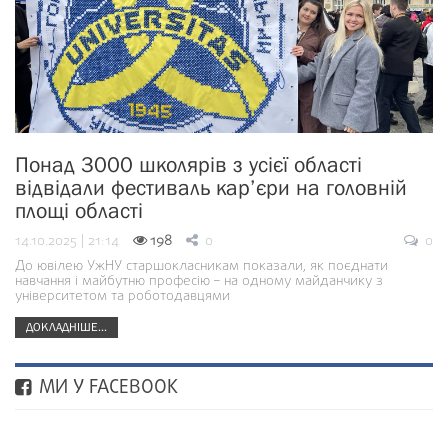
Понад 3000 школярів з усієї області
відвідали фестиваль кар’єри на головній
площі області
14.10.2025 | 21:14
198
0
0
До ювілею УжНУ старшокласникам показали, як поєднати
навчання і майбутню професію – на одному майданчику з
університетом та роботодавцями
ДОКЛАДНІШЕ...
МИ У FACEBOOK