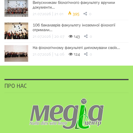
Випускникам біологічного факультету вручили
документи…
21.07.2026 | 21:01
395
0
106 бакалаврів факультету іноземної філології
отримали…
21.07.2026 | 20:07
143
0
На філологічному факультеті дипломували своїх…
21.07.2026 | 14:06
124
0
ПРО НАС