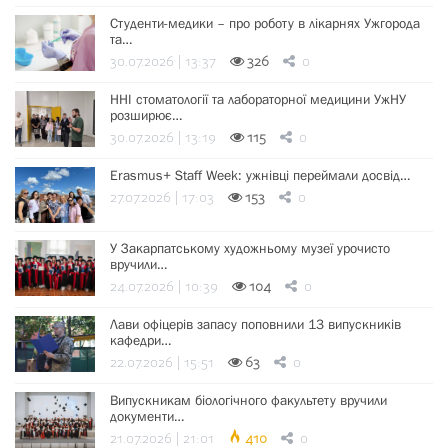
Студенти-медики – про роботу в лікарнях Ужгорода
та…
30.07.2026 | 13:37
326
0
ННІ стоматології та лабораторної медицини УжНУ
розширює…
30.07.2026 | 13:19
115
0
Erasmus+ Staff Week: ужнівці переймали досвід…
27.07.2026 | 17:03
153
0
У Закарпатському художньому музеї урочисто
вручили…
24.07.2026 | 10:39
104
0
Лави офіцерів запасу поповнили 13 випускників
кафедри…
22.07.2026 | 15:51
63
0
Випускникам біологічного факультету вручили
документи…
21.07.2026 | 21:01
410
0