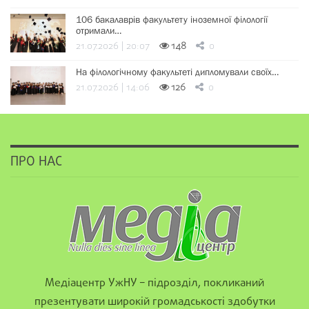
106 бакалаврів факультету іноземної філології
отримали…
21.07.2026 | 20:07
148
0
На філологічному факультеті дипломували своїх…
21.07.2026 | 14:06
126
0
ПРО НАС
Медіацентр УжНУ – підрозділ, покликаний
презентувати широкій громадськості здобутки