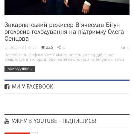
Закарпатський режисер В’ячеслав Бігун
оголосив голодування на підтримку Олега
Сенцова
25.06.2018 | 18:27
246
0
0
Частий гість юрфаку УжНУ нічого не їсть уже 14 діб, а ще
влаштовує в Ужгороді безплатні кінопокази на актуальні теми
ДОКЛАДНІШЕ...
МИ У FACEBOOK
УЖНУ В YOUTUBE – ПІДПИШИСЬ!