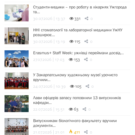
Студенти-медики – про роботу в лікарнях Ужгорода
та…
30.07.2026 | 13:37
331
0
ННІ стоматології та лабораторної медицини УжНУ
розширює…
30.07.2026 | 13:19
115
0
Erasmus+ Staff Week: ужнівці переймали досвід…
27.07.2026 | 17:03
153
0
У Закарпатському художньому музеї урочисто
вручили…
24.07.2026 | 10:39
105
0
Лави офіцерів запасу поповнили 13 випускників
кафедри…
22.07.2026 | 15:51
63
0
Випускникам біологічного факультету вручили
документи…
21.07.2026 | 21:01
411
0