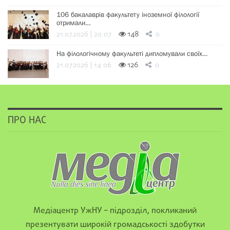
106 бакалаврів факультету іноземної філології
отримали…
21.07.2026 | 20:07
148
0
На філологічному факультеті дипломували своїх…
21.07.2026 | 14:06
126
0
ПРО НАС
Медіацентр УжНУ – підрозділ, покликаний
презентувати широкій громадськості здобутки