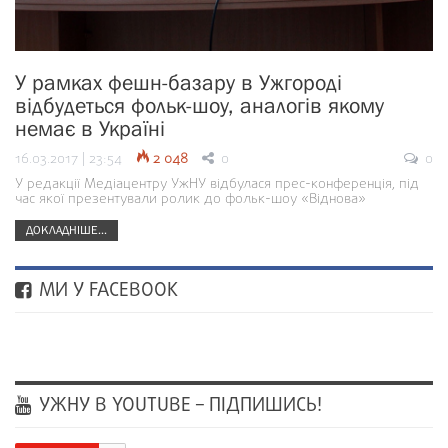
У рамках фешн-базару в Ужгороді
відбудеться фольк-шоу, аналогів якому
немає в Україні
16.03.2017 | 23:54
2 048
0
0
У редакції Медіацентру УжНУ відбулася прес-конференція, під
час якої презентували ролик до фольк-шоу «Віднова»
ДОКЛАДНІШЕ...
МИ У FACEBOOK
УЖНУ В YOUTUBE – ПІДПИШИСЬ!