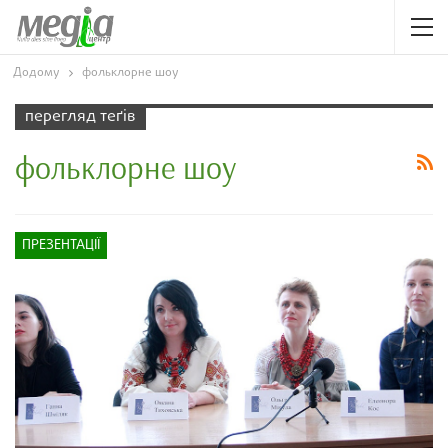
Додому
фольклорне шоу
перегляд теґів
фольклорне шоу
ПРЕЗЕНТАЦІЇ