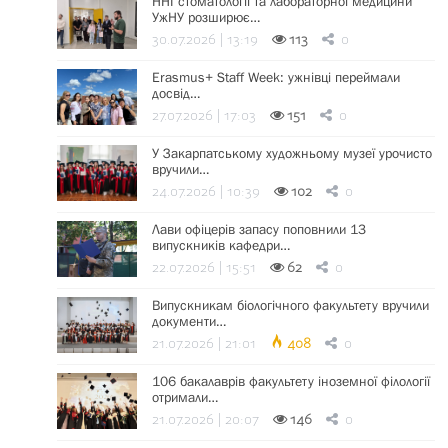
ННІ стоматології та лабораторної медицини
УжНУ розширює…
30.07.2026 | 13:19
113
0
Erasmus+ Staff Week: ужнівці переймали
досвід…
27.07.2026 | 17:03
151
0
У Закарпатському художньому музеї урочисто
вручили…
24.07.2026 | 10:39
102
0
Лави офіцерів запасу поповнили 13
випускників кафедри…
22.07.2026 | 15:51
62
0
Випускникам біологічного факультету вручили
документи…
21.07.2026 | 21:01
408
0
106 бакалаврів факультету іноземної філології
отримали…
21.07.2026 | 20:07
146
0