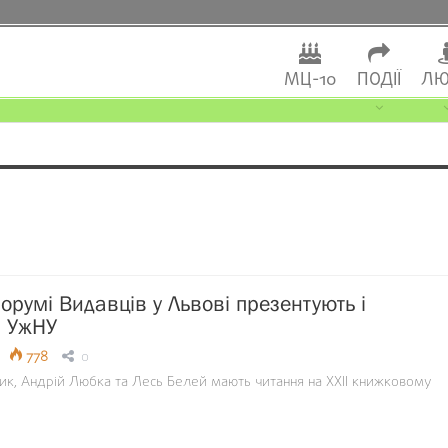
МЦ-10
ПОДІЇ
ЛЮ
орумі Видавців у Львові презентують і
и УжНУ
778
0
ик, Андрій Любка та Лесь Белей мають читання на ХХІІ книжковому