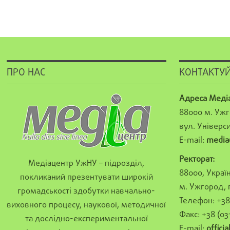
ПРО НАС
КОНТАКТУЙ
Адреса Меді
88000 м. Ужг
вул. Універси
E-mail:
media
Ректорат:
Медіацентр УжНУ – підрозділ,
88000, Україн
покликаний презентувати широкій
м. Ужгород, 
громадськості здобутки навчально-
Телефон: +38 
виховного процесу, наукової, методичної
Факс: +38 (03
та дослідно-експериментальної
E-mail:
offici