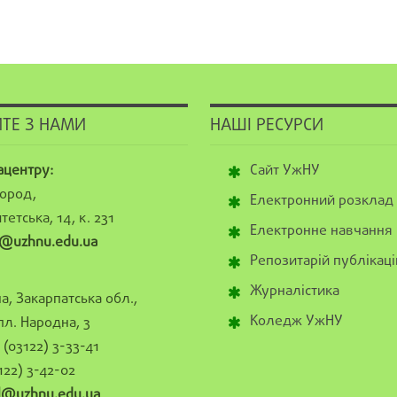
ТЕ З НАМИ
НАШІ РЕСУРСИ
ацентру:
Сайт УжНУ
ород,
Електронний розклад
тетська, 14, к. 231
Електронне навчання
@uzhnu.edu.ua
Репозитарій публікаці
Журналістика
а, Закарпатська обл.,
Коледж УжНУ
пл. Народна, 3
(03122) 3-33-41
122) 3-42-02
al@uzhnu.edu.ua