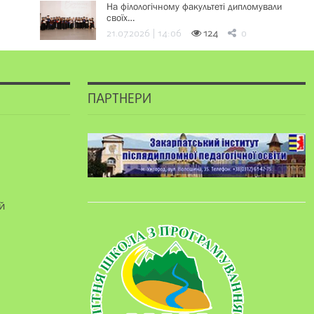
На філологічному факультеті дипломували
своїх…
21.07.2026 | 14:06
124
0
ПАРТНЕРИ
й