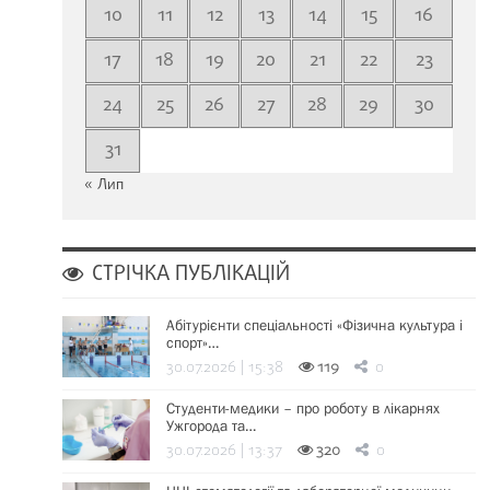
10
11
12
13
14
15
16
17
18
19
20
21
22
23
24
25
26
27
28
29
30
31
« Лип
СТРІЧКА ПУБЛІКАЦІЙ
Абітурієнти спеціальності «Фізична культура і
спорт»…
30.07.2026 | 15:38
119
0
Студенти-медики – про роботу в лікарнях
Ужгорода та…
30.07.2026 | 13:37
320
0