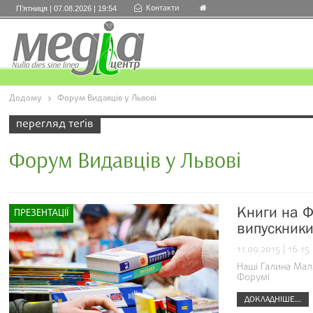
Контакти
П’ятниця | 07.08.2026 | 19:54
Додому
Форум Видавців у Львові
перегляд теґів
Форум Видавців у Львові
Книги на Ф
ПРЕЗЕНТАЦІЇ
випускник
11.09.2015 | 16:15
Наші Галина Мал
Форумі
ДОКЛАДНІШЕ...