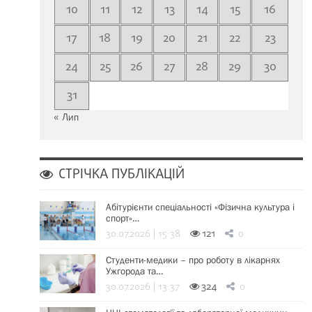
10
11
12
13
14
15
16
17
18
19
20
21
22
23
24
25
26
27
28
29
30
31
« Лип
СТРІЧКА ПУБЛІКАЦІЙ
Абітурієнти спеціальності «Фізична культура і
спорт»…
30.07.2026 | 15:38
121
0
Студенти-медики – про роботу в лікарнях
Ужгорода та…
30.07.2026 | 13:37
324
0