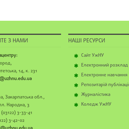
ТЕ З НАМИ
НАШІ РЕСУРСИ
ацентру:
Сайт УжНУ
ород,
Електронний розклад
тетська, 14, к. 231
Електронне навчання
@uzhnu.edu.ua
Репозитарій публікаці
Журналістика
а, Закарпатська обл.,
Коледж УжНУ
пл. Народна, 3
(03122) 3-33-41
122) 3-42-02
al@uzhnu.edu.ua