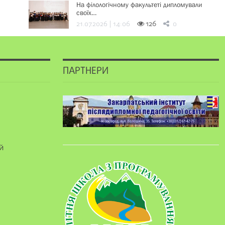
На філологічному факультеті дипломували
своїх…
21.07.2026 | 14:06
126
0
ПАРТНЕРИ
й