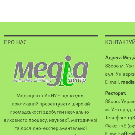
ПРО НАС
КОНТАКТУЙ
Адреса Меді
88000 м. Ужг
вул. Універси
E-mail:
media
Ректорат:
Медіацентр УжНУ – підрозділ,
88000, Україн
покликаний презентувати широкій
м. Ужгород, 
громадськості здобутки навчально-
Телефон: +38 
виховного процесу, наукової, методичної
Факс: +38 (03
та дослідно-експериментальної
E-mail:
offici