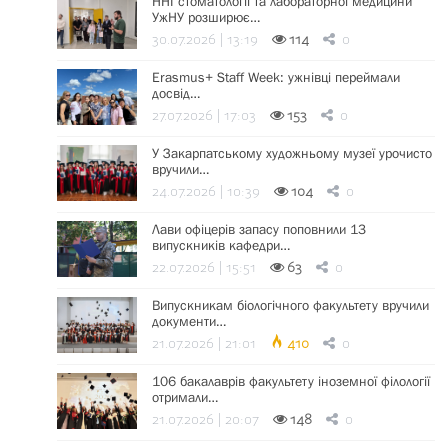
ННІ стоматології та лабораторної медицини
УжНУ розширює…
30.07.2026 | 13:19
114
0
Erasmus+ Staff Week: ужнівці переймали
досвід…
27.07.2026 | 17:03
153
0
У Закарпатському художньому музеї урочисто
вручили…
24.07.2026 | 10:39
104
0
Лави офіцерів запасу поповнили 13
випускників кафедри…
22.07.2026 | 15:51
63
0
Випускникам біологічного факультету вручили
документи…
21.07.2026 | 21:01
410
0
106 бакалаврів факультету іноземної філології
отримали…
21.07.2026 | 20:07
148
0