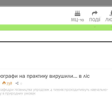
МЦ-10
ПОДІЇ
ЛЮ
еографи на практику вирушили… в ліс
738
0
кафедри лісівництва упродовж 4 тижнів проходитимуть навчально-
у в природних умовах