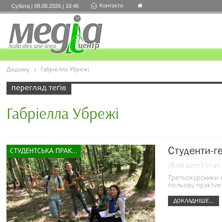
Контакти
Субота | 08.08.2026 | 18:46
Додому
Габріелла Убрежі
перегляд теґів
Габріелла Убрежі
Студенти-г
СТУДЕНТСЬКА ПРАКТИКА
18.06.2017 | 11:21
Третьокурсники 
польову практик
ДОКЛАДНІШЕ...