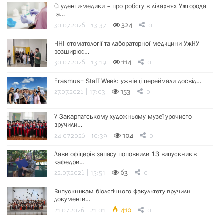
Студенти-медики – про роботу в лікарнях Ужгорода
та…
30.07.2026 | 13:37
324
0
ННІ стоматології та лабораторної медицини УжНУ
розширює…
30.07.2026 | 13:19
114
0
Erasmus+ Staff Week: ужнівці переймали досвід…
27.07.2026 | 17:03
153
0
У Закарпатському художньому музеї урочисто
вручили…
24.07.2026 | 10:39
104
0
Лави офіцерів запасу поповнили 13 випускників
кафедри…
22.07.2026 | 15:51
63
0
Випускникам біологічного факультету вручили
документи…
21.07.2026 | 21:01
410
0