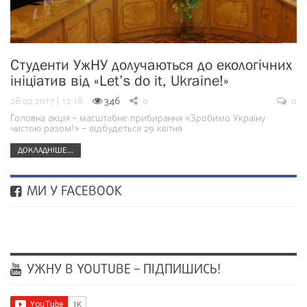
Студенти УжНУ долучаються до екологічних
ініціатив від «Let’s do it, Ukraine!»
28.02.2017 | 12:18
346
0
0
Головна акція – масштабне прибирання «Зробимо Україну
чистою разом!» – відбудеться 29 квітня
ДОКЛАДНІШЕ...
МИ У FACEBOOK
УЖНУ В YOUTUBE – ПІДПИШИСЬ!