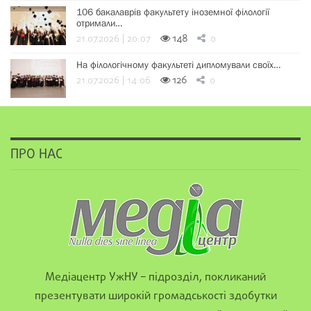
106 бакалаврів факультету іноземної філології
отримали…
21.07.2026 | 20:07
148
0
На філологічному факультеті дипломували своїх…
21.07.2026 | 14:06
126
0
ПРО НАС
Медіацентр УжНУ – підрозділ, покликаний
презентувати широкій громадськості здобутки