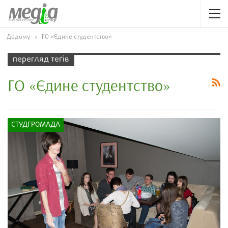
Додому
ГО «Єдине студентство»
перегляд теґів
ГО «Єдине студентство»
СТУДГРОМАДА