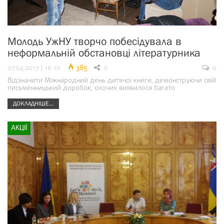
Молодь УжНУ творчо побесідувала в
неформальній обстановці літературника
07.04.2017 | 16:10
385
0
0
Відзначити Міжнародний день дитячої книги, демонструючи свій
письменницький доробок, охочих виявилося багато
ДОКЛАДНІШЕ...
АКЦІЇ