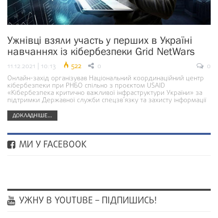
Ужнівці взяли участь у перших в Україні
навчаннях із кібербезпеки Grid NetWars
11.12.2021 | 10:13
522
0
0
Онлайн-захід організував Національний координаційний центр
кібербезпеки при РНБО спільно з проєктом USAID
«Кібербезпека критично важливої інфраструктури України» за
підтримки Державної служби спецзв’язку та захисту інформації
ДОКЛАДНІШЕ...
МИ У FACEBOOK
УЖНУ В YOUTUBE – ПІДПИШИСЬ!