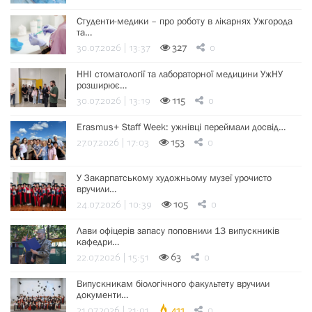
Студенти-медики – про роботу в лікарнях Ужгорода
та…
30.07.2026 | 13:37
327
0
ННІ стоматології та лабораторної медицини УжНУ
розширює…
30.07.2026 | 13:19
115
0
Erasmus+ Staff Week: ужнівці переймали досвід…
27.07.2026 | 17:03
153
0
У Закарпатському художньому музеї урочисто
вручили…
24.07.2026 | 10:39
105
0
Лави офіцерів запасу поповнили 13 випускників
кафедри…
22.07.2026 | 15:51
63
0
Випускникам біологічного факультету вручили
документи…
21.07.2026 | 21:01
411
0