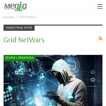
Додому
Grid NetWars
перегляд теґів
Grid NetWars
ТЕОРІЯ І ПРАКТИКА