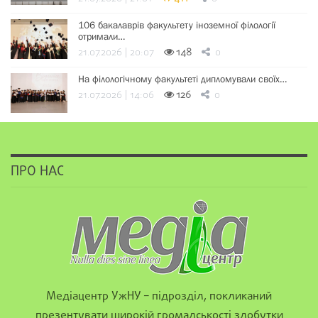
106 бакалаврів факультету іноземної філології
отримали…
21.07.2026 | 20:07
148
0
На філологічному факультеті дипломували своїх…
21.07.2026 | 14:06
126
0
ПРО НАС
Медіацентр УжНУ – підрозділ, покликаний
презентувати широкій громадськості здобутки