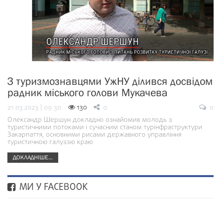
З туризмознавцями УжНУ ділився досвідом
радник міського голови Мукачева
21.03.2023 | 09:30
130
0
0
Олександр Шершун докладно ознайомив молодь з
туристичними потоками і сучасним станом турінфраструктури
Закарпаття, основними рисами державного управління
туристичною галуззю краю
ДОКЛАДНІШЕ...
МИ У FACEBOOK