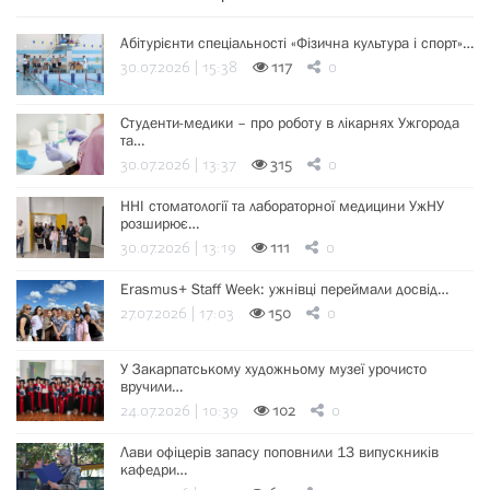
Абітурієнти спеціальності «Фізична культура і спорт»…
30.07.2026 | 15:38
117
0
Студенти-медики – про роботу в лікарнях Ужгорода
та…
30.07.2026 | 13:37
315
0
ННІ стоматології та лабораторної медицини УжНУ
розширює…
30.07.2026 | 13:19
111
0
Erasmus+ Staff Week: ужнівці переймали досвід…
27.07.2026 | 17:03
150
0
У Закарпатському художньому музеї урочисто
вручили…
24.07.2026 | 10:39
102
0
Лави офіцерів запасу поповнили 13 випускників
кафедри…