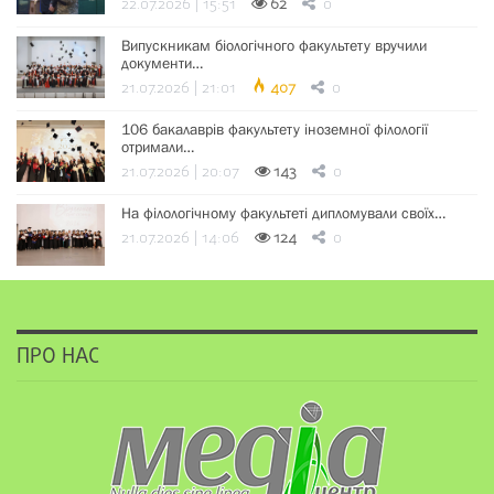
22.07.2026 | 15:51
62
0
Випускникам біологічного факультету вручили
документи…
21.07.2026 | 21:01
407
0
106 бакалаврів факультету іноземної філології
отримали…
21.07.2026 | 20:07
143
0
На філологічному факультеті дипломували своїх…
21.07.2026 | 14:06
124
0
ПРО НАС