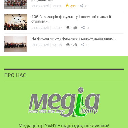
21.07.2026 | 21:01
411
0
106 бакалаврів факультету іноземної філології
отримали…
21.07.2026 | 20:07
148
0
На філологічному факультеті дипломували своїх…
21.07.2026 | 14:06
126
0
ПРО НАС
Медіацентр УжНУ – підрозділ, покликаний