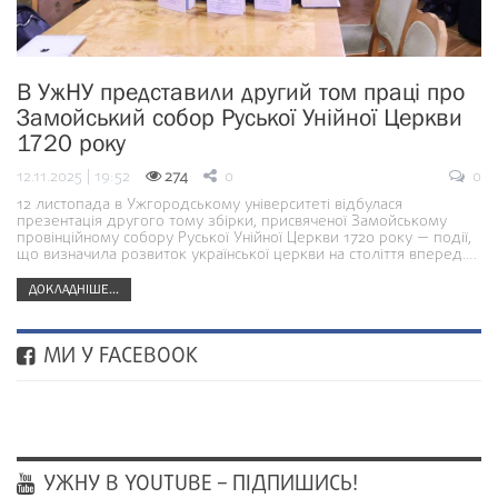
В УжНУ представили другий том праці про
Замойський собор Руської Унійної Церкви
1720 року
12.11.2025 | 19:52
274
0
0
12 листопада в Ужгородському університеті відбулася
презентація другого тому збірки, присвяченої Замойському
провінційному собору Руської Унійної Церкви 1720 року — події,
що визначила розвиток української церкви на століття вперед.…
ДОКЛАДНІШЕ...
МИ У FACEBOOK
УЖНУ В YOUTUBE – ПІДПИШИСЬ!