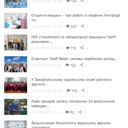
30.07.2026 | 15:38
122
0
Студенти-медики – про роботу в лікарнях Ужгорода
та…
30.07.2026 | 13:37
327
0
ННІ стоматології та лабораторної медицини УжНУ
розширює…
30.07.2026 | 13:19
115
0
Erasmus+ Staff Week: ужнівці переймали досвід…
27.07.2026 | 17:03
153
0
У Закарпатському художньому музеї урочисто
вручили…
24.07.2026 | 10:39
105
0
Лави офіцерів запасу поповнили 13 випускників
кафедри…
22.07.2026 | 15:51
63
0
Випускникам біологічного факультету вручили
документи…