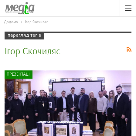
Додому
Ігор Скочиляс
перегляд теґів
Ігор Скочиляс
ПРЕЗЕНТАЦІЇ