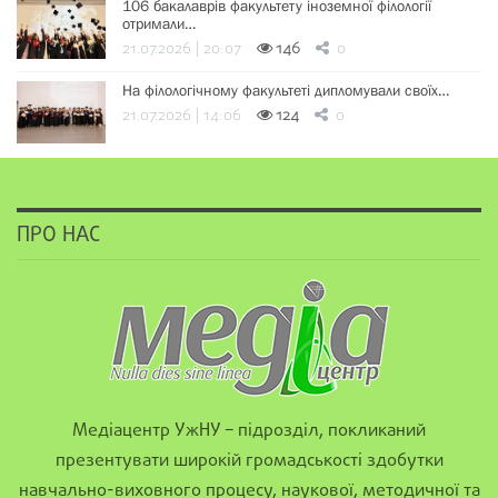
106 бакалаврів факультету іноземної філології
отримали…
21.07.2026 | 20:07
146
0
На філологічному факультеті дипломували своїх…
21.07.2026 | 14:06
124
0
ПРО НАС
Медіацентр УжНУ – підрозділ, покликаний
презентувати широкій громадськості здобутки
навчально-виховного процесу, наукової, методичної та