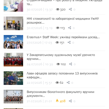
Студенти-медики – про роботу в лікарнях Ужгорода
та…
30.07.2026 | 13:37
320
0
ННІ стоматології та лабораторної медицини УжНУ
розширює…
30.07.2026 | 13:19
113
0
Erasmus+ Staff Week: ужнівці переймали досвід…
27.07.2026 | 17:03
151
0
У Закарпатському художньому музеї урочисто
вручили…
24.07.2026 | 10:39
102
0
Лави офіцерів запасу поповнили 13 випускників
кафедри…
22.07.2026 | 15:51
62
0
Випускникам біологічного факультету вручили
документи…
21.07.2026 | 21:01
408
0