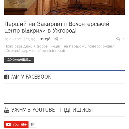
Перший на Закарпатті Волонтерський
центр відкрили в Ужгороді
19.04.2021 | 23:59
136
0
0
Нова резиденція добричинців – на першому поверсі будівлі
обласної державної адміністрації
ДОКЛАДНІШЕ...
МИ У FACEBOOK
УЖНУ В YOUTUBE – ПІДПИШИСЬ!