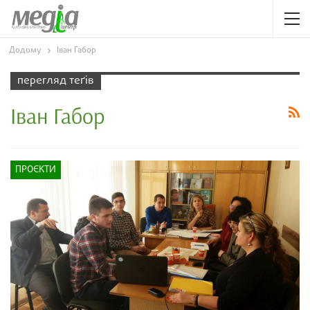
Додому
Іван Габор
перегляд теґів
Іван Габор
ПРОЄКТИ