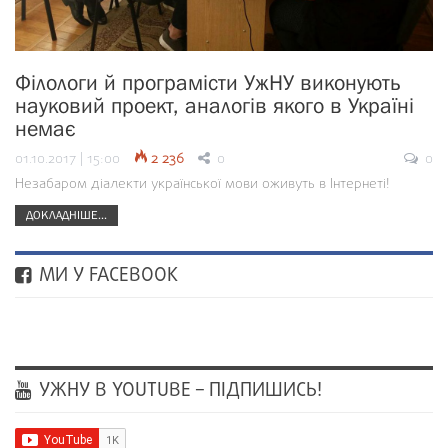
Філологи й програмісти УжНУ виконують
науковий проект, аналогів якого в Україні
немає
01.10.2017 | 15:00
2 236
0
0
Незабаром діалекти української мови оживуть в Інтернеті!
ДОКЛАДНІШЕ...
МИ У FACEBOOK
УЖНУ В YOUTUBE – ПІДПИШИСЬ!