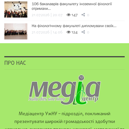
106 бакалаврів факультету іноземної філології
отримали…
21.07.2026 | 20:07
147
0
На філологічному факультеті дипломували своїх…
21.07.2026 | 14:06
124
0
ПРО НАС
Медіацентр УжНУ – підрозділ, покликаний
презентувати широкій громадськості здобутки