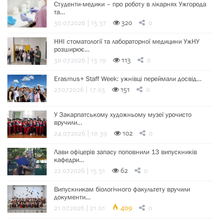
Студенти-медики – про роботу в лікарнях Ужгорода
та…
30.07.2026 | 13:37
320
0
ННІ стоматології та лабораторної медицини УжНУ
розширює…
30.07.2026 | 13:19
113
0
Erasmus+ Staff Week: ужнівці переймали досвід…
27.07.2026 | 17:03
151
0
У Закарпатському художньому музеї урочисто
вручили…
24.07.2026 | 10:39
102
0
Лави офіцерів запасу поповнили 13 випускників
кафедри…
22.07.2026 | 15:51
62
0
Випускникам біологічного факультету вручили
документи…
21.07.2026 | 21:01
409
0