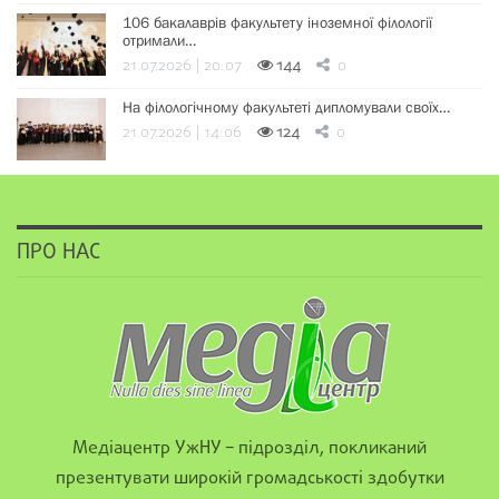
106 бакалаврів факультету іноземної філології
отримали…
21.07.2026 | 20:07
144
0
На філологічному факультеті дипломували своїх…
21.07.2026 | 14:06
124
0
ПРО НАС
Медіацентр УжНУ – підрозділ, покликаний
презентувати широкій громадськості здобутки