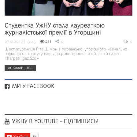
Студентка УжНУ стала лауреаткою
журналістської премії в Угорщині
07.12.2017 | 13:45
211
0
0
Шестикурсниця Ріта Шімон з Українсько-угорського навчально-
наукового інституту вже два роки працює в обласній газеті
«Kárpáti Igaz Szó»
ДОКЛАДНІШЕ...
МИ У FACEBOOK
УЖНУ В YOUTUBE – ПІДПИШИСЬ!