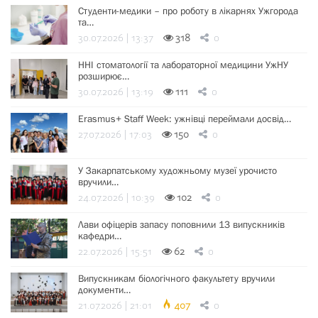
Студенти-медики – про роботу в лікарнях Ужгорода
та…
30.07.2026 | 13:37
318
0
ННІ стоматології та лабораторної медицини УжНУ
розширює…
30.07.2026 | 13:19
111
0
Erasmus+ Staff Week: ужнівці переймали досвід…
27.07.2026 | 17:03
150
0
У Закарпатському художньому музеї урочисто
вручили…
24.07.2026 | 10:39
102
0
Лави офіцерів запасу поповнили 13 випускників
кафедри…
22.07.2026 | 15:51
62
0
Випускникам біологічного факультету вручили
документи…
21.07.2026 | 21:01
407
0