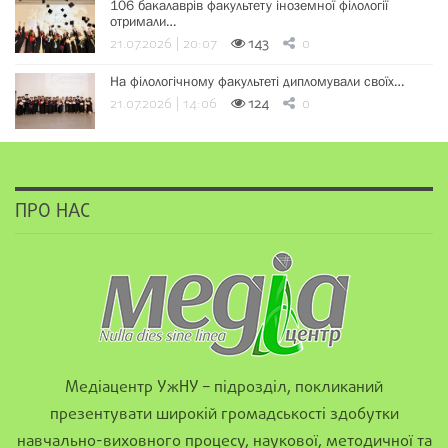
106 бакалаврів факультету іноземної філології
отримали…
21.07.2026 | 20:07
143
0
На філологічному факультеті дипломували своїх…
21.07.2026 | 14:06
124
0
ПРО НАС
Медіацентр УжНУ – підрозділ, покликаний
презентувати широкій громадськості здобутки
навчально-виховного процесу, наукової, методичної та