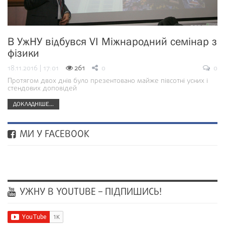
В УжНУ відбувся VІ Міжнародний семінар з
фізики
18.11.2016 | 17:01
261
0
0
Протягом двох днів було презентовано майже півсотні усних і
стендових доповідей
ДОКЛАДНІШЕ...
МИ У FACEBOOK
УЖНУ В YOUTUBE – ПІДПИШИСЬ!