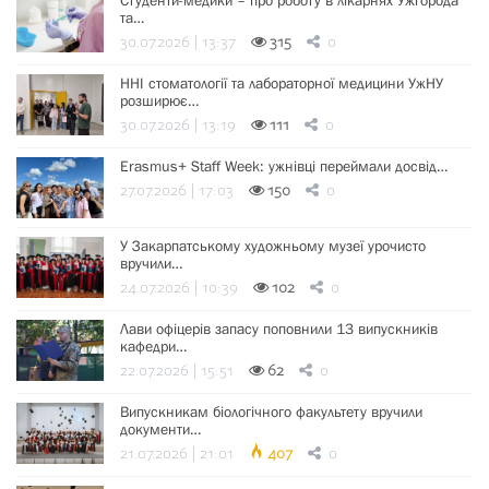
Студенти-медики – про роботу в лікарнях Ужгорода
та…
30.07.2026 | 13:37
315
0
ННІ стоматології та лабораторної медицини УжНУ
розширює…
30.07.2026 | 13:19
111
0
Erasmus+ Staff Week: ужнівці переймали досвід…
27.07.2026 | 17:03
150
0
У Закарпатському художньому музеї урочисто
вручили…
24.07.2026 | 10:39
102
0
Лави офіцерів запасу поповнили 13 випускників
кафедри…
22.07.2026 | 15:51
62
0
Випускникам біологічного факультету вручили
документи…
21.07.2026 | 21:01
407
0