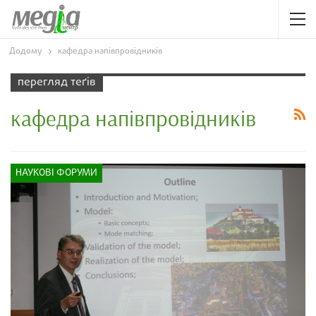
Додому
кафедра напівпровідників
перегляд теґів
кафедра напівпровідників
НАУКОВІ ФОРУМИ