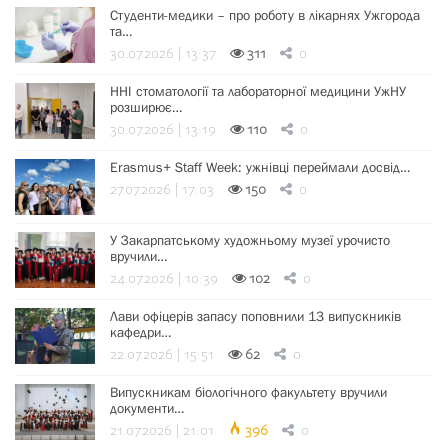
Студенти-медики – про роботу в лікарнях Ужгорода
та…
30.07.2026 | 13:37
311
0
ННІ стоматології та лабораторної медицини УжНУ
розширює…
30.07.2026 | 13:19
110
0
Erasmus+ Staff Week: ужнівці переймали досвід…
27.07.2026 | 17:03
150
0
У Закарпатському художньому музеї урочисто
вручили…
24.07.2026 | 10:39
102
0
Лави офіцерів запасу поповнили 13 випускників
кафедри…
22.07.2026 | 15:51
62
0
Випускникам біологічного факультету вручили
документи…
21.07.2026 | 21:01
396
0