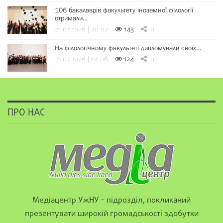
106 бакалаврів факультету іноземної філології
отримали…
21.07.2026 | 20:07
143
0
На філологічному факультеті дипломували своїх…
21.07.2026 | 14:06
124
0
ПРО НАС
Медіацентр УжНУ – підрозділ, покликаний
презентувати широкій громадськості здобутки