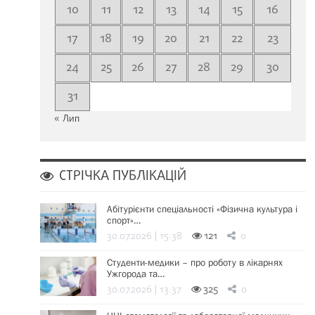
10
11
12
13
14
15
16
17
18
19
20
21
22
23
24
25
26
27
28
29
30
31
« Лип
СТРІЧКА ПУБЛІКАЦІЙ
Абітурієнти спеціальності «Фізична культура і
спорт»…
30.07.2026 | 15:38
121
0
Студенти-медики – про роботу в лікарнях
Ужгорода та…
30.07.2026 | 13:37
325
0