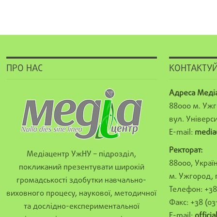
ПРО НАС
КОНТАКТУЙ
Адреса Меді
88000 м. Ужг
вул. Універси
E-mail:
media
Ректорат:
Медіацентр УжНУ – підрозділ,
88000, Україн
покликаний презентувати широкій
м. Ужгород, 
громадськості здобутки навчально-
Телефон: +38 
виховного процесу, наукової, методичної
Факс: +38 (03
та дослідно-експериментальної
E-mail:
offici