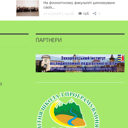
На філологічному факультеті дипломували
своїх…
21.07.2026 | 14:06
126
0
ПАРТНЕРИ
й