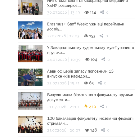
ННІ стоматології та лабораторної медицини
УжНУ розширює…
30.07.2026 | 13:19
114
0
Erasmus+ Staff Week: ужнівці переймали
досвід…
27.07.2026 | 17:03
153
0
У Закарпатському художньому музеї урочисто
вручили…
24.07.2026 | 10:39
104
0
Лави офіцерів запасу поповнили 13
випускників кафедри…
22.07.2026 | 15:51
63
0
Випускникам біологічного факультету вручили
документи…
21.07.2026 | 21:01
410
0
106 бакалаврів факультету іноземної філології
отримали…
21.07.2026 | 20:07
148
0