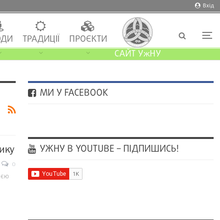
Вхід
ДИ
ТРАДИЦІЇ
ПРОЄКТИ
САЙТ УжНУ
МИ У FACEBOOK
УЖНУ В YOUTUBE – ПІДПИШИСЬ!
ику
0
ією