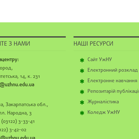
ТЕ З НАМИ
НАШІ РЕСУРСИ
ацентру:
Сайт УжНУ
ород,
Електронний розклад
тетська, 14, к. 231
Електронне навчання
@uzhnu.edu.ua
Репозитарій публікаці
Журналістика
а, Закарпатська обл.,
Коледж УжНУ
пл. Народна, 3
(03122) 3-33-41
122) 3-42-02
al@uzhnu.edu.ua