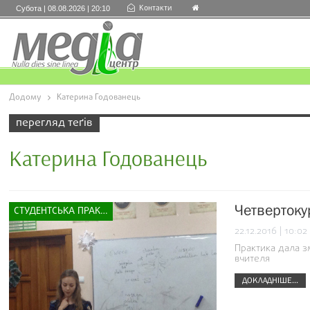
Контакти
Субота | 08.08.2026 | 20:10
Додому
Катерина Годованець
перегляд теґів
Катерина Годованець
Четвертоку
СТУДЕНТСЬКА ПРАКТИКА
22.12.2016 | 10:02
Практика дала з
вчителя
ДОКЛАДНІШЕ...