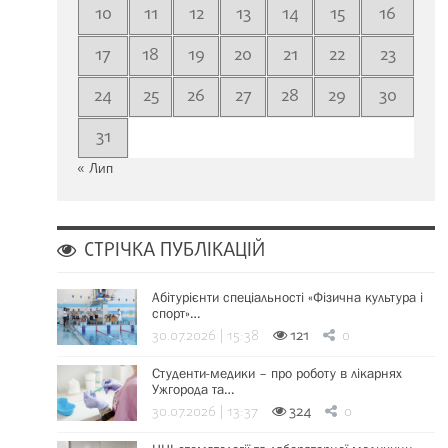
10
11
12
13
14
15
16
17
18
19
20
21
22
23
24
25
26
27
28
29
30
31
« Лип
СТРІЧКА ПУБЛІКАЦІЙ
Абітурієнти спеціальності «Фізична культура і
спорт»…
30.07.2026 | 15:38
121
0
Студенти-медики – про роботу в лікарнях
Ужгорода та…
30.07.2026 | 13:37
324
0