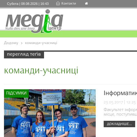
Контакти
Субота | 08.08.2026 | 16:43
Додому
команди-учасниці
перегляд теґів
команди-учасниці
Інформатики
ПІДСУМКИ
23.05.2017 | 12:25
Факультет інформ
місце, поступив
ДОКЛАДНІШЕ...