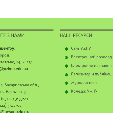
ТЕ З НАМИ
НАШІ РЕСУРСИ
ацентру:
Сайт УжНУ
ород,
Електронний розклад
тетська, 14, к. 231
Електронне навчання
@uzhnu.edu.ua
Репозитарій публікаці
Журналістика
а, Закарпатська обл.,
Коледж УжНУ
пл. Народна, 3
(03122) 3-33-41
122) 3-42-02
al@uzhnu.edu.ua