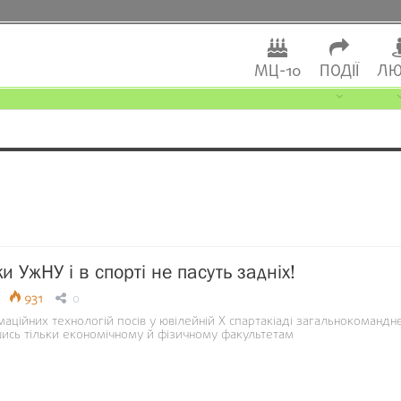
МЦ-10
ПОДІЇ
ЛЮ
 УжНУ і в спорті не пасуть задніх!
931
0
аційних технологій посів у ювілейній Х спартакіаді загальнокомандн
шись тільки економічному й фізичному факультетам