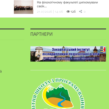
На філологічному факультеті дипломували
своїх…
21.07.2026 | 14:06
126
0
ПАРТНЕРИ
й