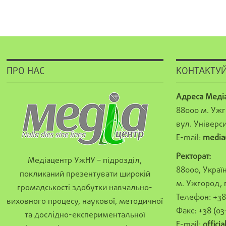
ПРО НАС
КОНТАКТУЙ
Адреса Меді
88000 м. Ужг
вул. Універси
E-mail:
media
Ректорат:
Медіацентр УжНУ – підрозділ,
88000, Україн
покликаний презентувати широкій
м. Ужгород, 
громадськості здобутки навчально-
Телефон: +38 
виховного процесу, наукової, методичної
Факс: +38 (03
та дослідно-експериментальної
E-mail:
offici