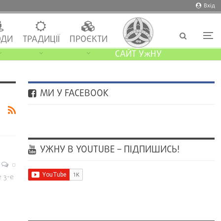
Вхід
ДИ
ТРАДИЦІЇ
ПРОЄКТИ
САЙТ УжНУ
МИ У FACEBOOK
УЖНУ В YOUTUBE – ПІДПИШИСЬ!
0
е 3-е