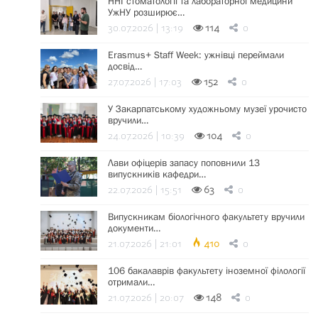
ННІ стоматології та лабораторної медицини
УжНУ розширює…
30.07.2026 | 13:19
114
0
Erasmus+ Staff Week: ужнівці переймали
досвід…
27.07.2026 | 17:03
152
0
У Закарпатському художньому музеї урочисто
вручили…
24.07.2026 | 10:39
104
0
Лави офіцерів запасу поповнили 13
випускників кафедри…
22.07.2026 | 15:51
63
0
Випускникам біологічного факультету вручили
документи…
21.07.2026 | 21:01
410
0
106 бакалаврів факультету іноземної філології
отримали…
21.07.2026 | 20:07
148
0