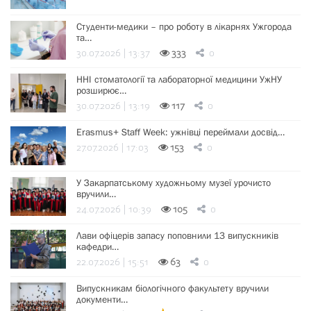
Студенти-медики – про роботу в лікарнях Ужгорода
та…
30.07.2026 | 13:37
333
0
ННІ стоматології та лабораторної медицини УжНУ
розширює…
30.07.2026 | 13:19
117
0
Erasmus+ Staff Week: ужнівці переймали досвід…
27.07.2026 | 17:03
153
0
У Закарпатському художньому музеї урочисто
вручили…
24.07.2026 | 10:39
105
0
Лави офіцерів запасу поповнили 13 випускників
кафедри…
22.07.2026 | 15:51
63
0
Випускникам біологічного факультету вручили
документи…