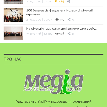
21.07.2026 | 21:01
414
0
106 бакалаврів факультету іноземної філології
отримали…
21.07.2026 | 20:07
150
0
На філологічному факультеті дипломували своїх…
21.07.2026 | 14:06
126
0
ПРО НАС
Медіацентр УжНУ – підрозділ, покликаний