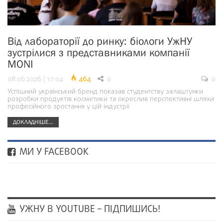
Від лабораторії до ринку: біологи УжНУ
зустрілися з представниками компанії
MONI
08.06.2026 | 17:04
464
0
0
Успішний український бренд показав студентству залаштунки
розробки продуктів косметики та окреслив перспективні шляхи
професійного зростання у цій індустрії
ДОКЛАДНІШЕ...
МИ У FACEBOOK
УЖНУ В YOUTUBE – ПІДПИШИСЬ!