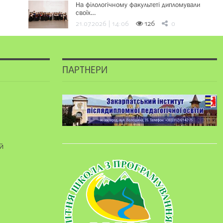
На філологічному факультеті дипломували
своїх…
21.07.2026 | 14:06
126
0
ПАРТНЕРИ
й