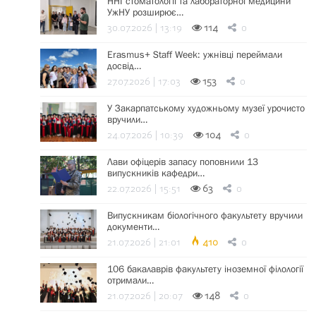
ННІ стоматології та лабораторної медицини
УжНУ розширює…
30.07.2026 | 13:19
114
0
Erasmus+ Staff Week: ужнівці переймали
досвід…
27.07.2026 | 17:03
153
0
У Закарпатському художньому музеї урочисто
вручили…
24.07.2026 | 10:39
104
0
Лави офіцерів запасу поповнили 13
випускників кафедри…
22.07.2026 | 15:51
63
0
Випускникам біологічного факультету вручили
документи…
21.07.2026 | 21:01
410
0
106 бакалаврів факультету іноземної філології
отримали…
21.07.2026 | 20:07
148
0