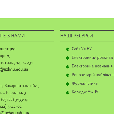
ТЕ З НАМИ
НАШІ РЕСУРСИ
ацентру:
Сайт УжНУ
ород,
Електронний розклад
тетська, 14, к. 231
Електронне навчання
@uzhnu.edu.ua
Репозитарій публікаці
Журналістика
а, Закарпатська обл.,
Коледж УжНУ
пл. Народна, 3
(03122) 3-33-41
122) 3-42-02
al@uzhnu.edu.ua