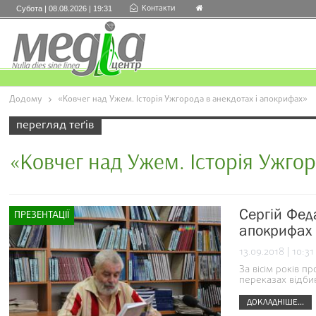
Контакти
Субота | 08.08.2026 | 19:31
Додому
«Ковчег над Ужем. Історія Ужгорода в анекдотах і апокрифах»
перегляд теґів
«Ковчег над Ужем. Історія Ужгор
Сергій Фед
ПРЕЗЕНТАЦІЇ
апокрифах
13.09.2018 | 10:31
За вісім років п
переказах відбив
ДОКЛАДНІШЕ...