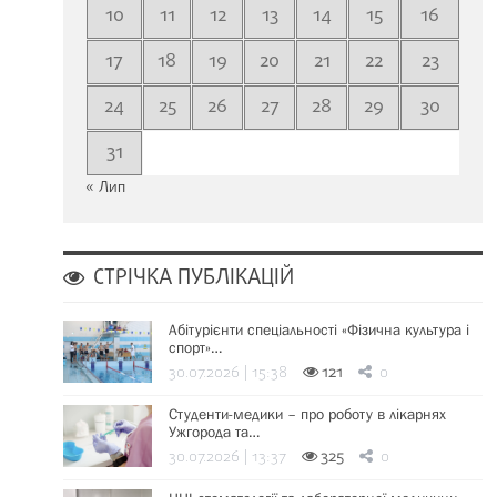
10
11
12
13
14
15
16
17
18
19
20
21
22
23
24
25
26
27
28
29
30
31
« Лип
СТРІЧКА ПУБЛІКАЦІЙ
Абітурієнти спеціальності «Фізична культура і
спорт»…
30.07.2026 | 15:38
121
0
Студенти-медики – про роботу в лікарнях
Ужгорода та…
30.07.2026 | 13:37
325
0