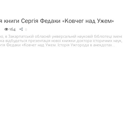
я книги Сергія Федаки «Ковчег над Ужем»
4
164
0
00, в Закарпатській обласній універсальній науковій бібліотеці імені
а відбудеться презентація нової книжки доктора історичних наук,
гія Федаки «Ковчег над Ужем. Історія Ужгорода в анекдотах…