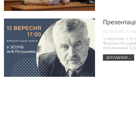
Презентаці
05.09.2018 | 12:0
12 вересня, о 17:
Федора Потушняк
письменника Сер
ДОКЛАДНІШЕ...