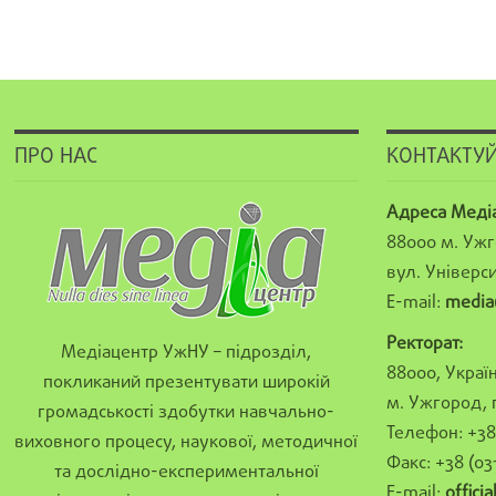
ПРО НАС
КОНТАКТУЙ
Адреса Меді
88000 м. Ужг
вул. Універси
E-mail:
media
Ректорат:
Медіацентр УжНУ – підрозділ,
88000, Україн
покликаний презентувати широкій
м. Ужгород, 
громадськості здобутки навчально-
Телефон: +38 
виховного процесу, наукової, методичної
Факс: +38 (03
та дослідно-експериментальної
E-mail:
offici