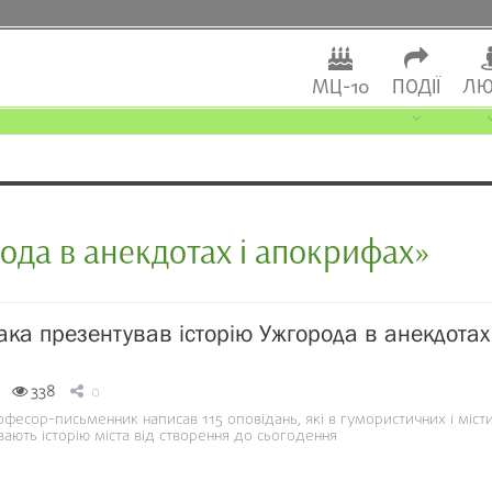
МЦ-10
ПОДІЇ
ЛЮ
ода в анекдотах і апокрифах»
ака презентував історію Ужгорода в анекдотах 
338
0
рофесор-письменник написав 115 оповідань, які в гумористичних і міст
ають історію міста від створення до сьогодення