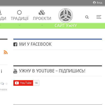
Вхід
ДИ
ТРАДИЦІЇ
ПРОЄКТИ
САЙТ УжНУ
МИ У FACEBOOK
УЖНУ В YOUTUBE – ПІДПИШИСЬ!
і
0
ичних