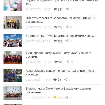
Студенти-медики – про роботу в лікарнях Ужгорода
та…
30.07.2026 | 13:37
331
0
ННІ стоматології та лабораторної медицини УжНУ
розширює…
30.07.2026 | 13:19
115
0
Erasmus+ Staff Week: ужнівці переймали досвід…
27.07.2026 | 17:03
153
0
У Закарпатському художньому музеї урочисто
вручили…
24.07.2026 | 10:39
105
0
Лави офіцерів запасу поповнили 13 випускників
кафедри…
22.07.2026 | 15:51
63
0
Випускникам біологічного факультету вручили
документи…
21.07.2026 | 21:01
411
0