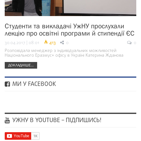
Студенти та викладачі УжНУ прослухали
лекцію про освітні програми й стипендії ЄС
30.04.2017 | 08:01
413
0
0
Розповідала менеджер з індивідуальних можливостей
Національного Еразмус+ офісу в Україні Катерина Жданова
ДОКЛАДНІШЕ...
МИ У FACEBOOK
УЖНУ В YOUTUBE – ПІДПИШИСЬ!