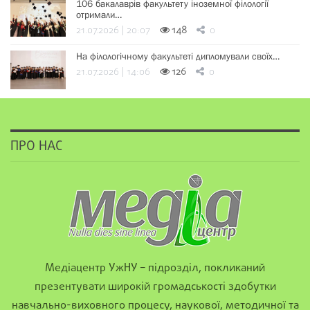
106 бакалаврів факультету іноземної філології
отримали…
21.07.2026 | 20:07
148
0
На філологічному факультеті дипломували своїх…
21.07.2026 | 14:06
126
0
ПРО НАС
Медіацентр УжНУ – підрозділ, покликаний
презентувати широкій громадськості здобутки
навчально-виховного процесу, наукової, методичної та