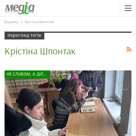
Додому
Крістіна Шпонтак
перегляд теґів
Крістіна Шпонтак
НЕ СЛОВОМ, А ДІЛОМ