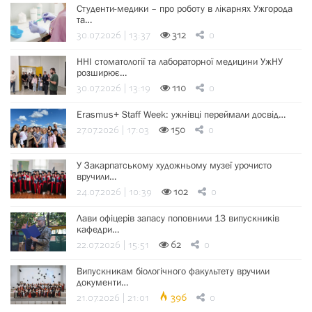
Студенти-медики – про роботу в лікарнях Ужгорода
та…
30.07.2026 | 13:37
312
0
ННІ стоматології та лабораторної медицини УжНУ
розширює…
30.07.2026 | 13:19
110
0
Erasmus+ Staff Week: ужнівці переймали досвід…
27.07.2026 | 17:03
150
0
У Закарпатському художньому музеї урочисто
вручили…
24.07.2026 | 10:39
102
0
Лави офіцерів запасу поповнили 13 випускників
кафедри…
22.07.2026 | 15:51
62
0
Випускникам біологічного факультету вручили
документи…
21.07.2026 | 21:01
396
0