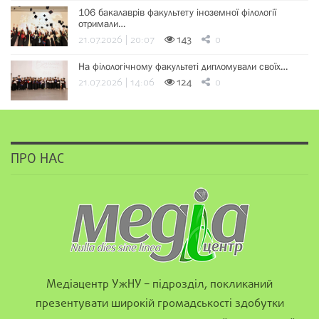
106 бакалаврів факультету іноземної філології
отримали…
21.07.2026 | 20:07
143
0
На філологічному факультеті дипломували своїх…
21.07.2026 | 14:06
124
0
ПРО НАС
Медіацентр УжНУ – підрозділ, покликаний
презентувати широкій громадськості здобутки