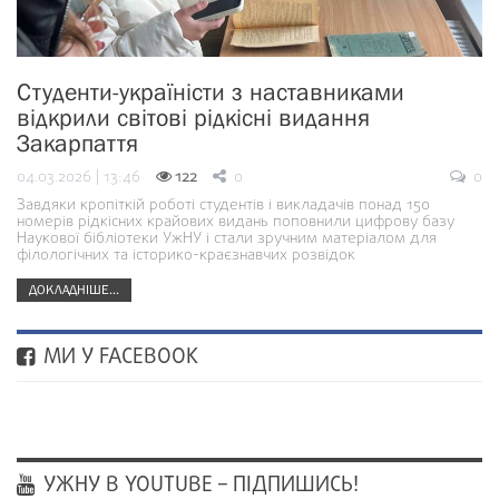
Студенти-україністи з наставниками
відкрили світові рідкісні видання
Закарпаття
04.03.2026 | 13:46
122
0
0
Завдяки кропіткій роботі студентів і викладачів понад 150
номерів рідкісних крайових видань поповнили цифрову базу
Наукової бібліотеки УжНУ і стали зручним матеріалом для
філологічних та історико-краєзнавчих розвідок
ДОКЛАДНІШЕ...
МИ У FACEBOOK
УЖНУ В YOUTUBE – ПІДПИШИСЬ!