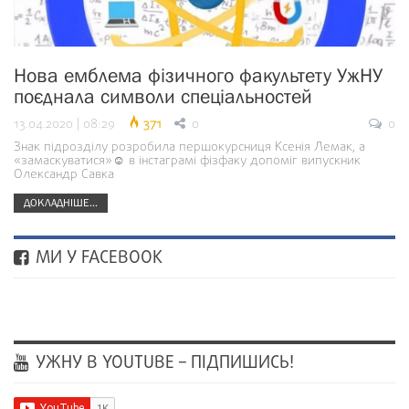
Нова емблема фізичного факультету УжНУ
поєднала символи спеціальностей
13.04.2020 | 08:29
371
0
0
Знак підрозділу розробила першокурсниця Ксенія Лемак, а
«замаскуватися»☺ в інстаграмі фізфаку допоміг випускник
Олександр Савка
ДОКЛАДНІШЕ...
МИ У FACEBOOK
УЖНУ В YOUTUBE – ПІДПИШИСЬ!