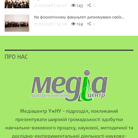
21.07.2026 | 20:07
143
0
На філологічному факультеті дипломували своїх…
21.07.2026 | 14:06
124
0
ПРО НАС
Медіацентр УжНУ – підрозділ, покликаний
презентувати широкій громадськості здобутки
навчально-виховного процесу, наукової, методичної та
дослідно-експериментальної діяльності науково-