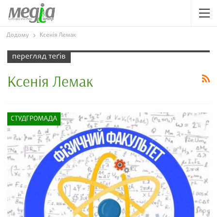
Додому
Ксенія Лемак
перегляд теґів
Ксенія Лемак
СТУДГРОМАДА