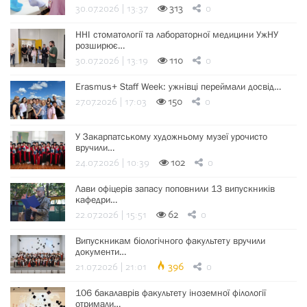
30.07.2026 | 13:37
313
0
ННІ стоматології та лабораторної медицини УжНУ
розширює…
30.07.2026 | 13:19
110
0
Erasmus+ Staff Week: ужнівці переймали досвід…
27.07.2026 | 17:03
150
0
У Закарпатському художньому музеї урочисто
вручили…
24.07.2026 | 10:39
102
0
Лави офіцерів запасу поповнили 13 випускників
кафедри…
22.07.2026 | 15:51
62
0
Випускникам біологічного факультету вручили
документи…
21.07.2026 | 21:01
396
0
106 бакалаврів факультету іноземної філології
отримали…