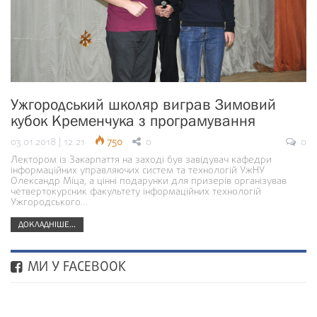
Ужгородський школяр виграв Зимовий
кубок Кременчука з програмування
03.01.2018 | 12:21
750
0
0
Лектором із Закарпаття на заході був завідувач кафедри
інформаційних управляючих систем та технологій УжНУ
Олександр Міца, а цінні подарунки для призерів організував
четвертокурсник факультету інформаційних технологій
Ужгородського…
ДОКЛАДНІШЕ...
МИ У FACEBOOK