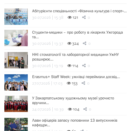
Абітурієнти спеціальності «Фізична культура і спорт»…
30.07.2026 | 15:38
121
0
Студенти-медики – про роботу в лікарнях Ужгорода
та…
30.07.2026 | 13:37
324
0
ННІ стоматології та лабораторної медицини УжНУ
розширює…
30.07.2026 | 13:19
114
0
Erasmus+ Staff Week: ужнівці переймали досвід…
27.07.2026 | 17:03
153
0
У Закарпатському художньому музеї урочисто
вручили…
24.07.2026 | 10:39
104
0
Лави офіцерів запасу поповнили 13 випускників
кафедри…