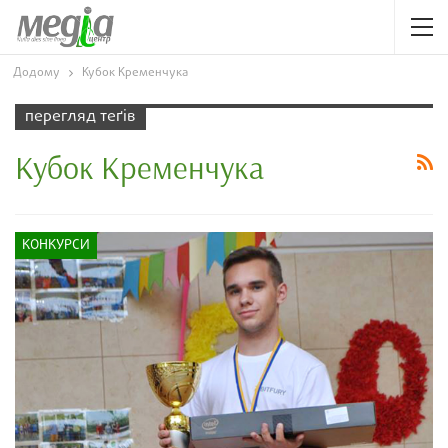
Додому
Кубок Кременчука
перегляд теґів
Кубок Кременчука
КОНКУРСИ