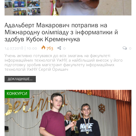
Адальберт Макарович потрапив на
Міжнародну олімпіаду з інформатики й
здобув Кубок Кременчука
14.07.2018 | 10:00
763
0
0
Учень активно готувався до всіх змагань на факультеті
інформаційних технологій УжНУ, а найбільший внесок у його
підготовку зробив магістрант факультету інформаційних
технологій УжНУ Сергій Оришич
ДОКЛАДНІШЕ...
КОНКУРСИ