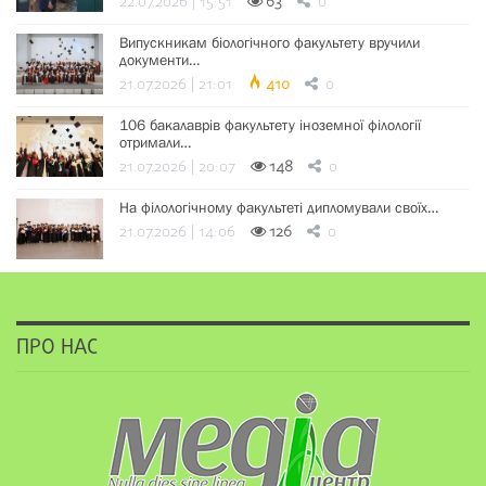
22.07.2026 | 15:51
63
0
Випускникам біологічного факультету вручили
документи…
21.07.2026 | 21:01
410
0
106 бакалаврів факультету іноземної філології
отримали…
21.07.2026 | 20:07
148
0
На філологічному факультеті дипломували своїх…
21.07.2026 | 14:06
126
0
ПРО НАС