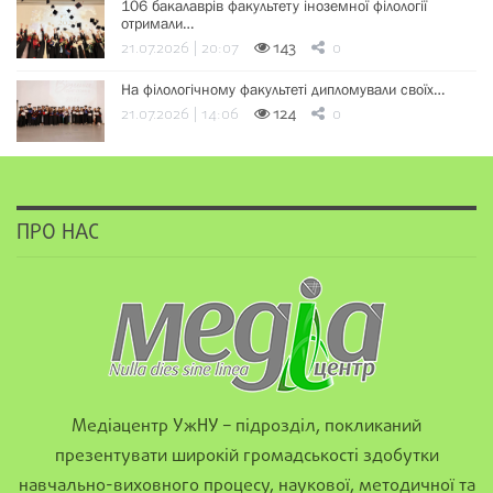
106 бакалаврів факультету іноземної філології
отримали…
21.07.2026 | 20:07
143
0
На філологічному факультеті дипломували своїх…
21.07.2026 | 14:06
124
0
ПРО НАС
Медіацентр УжНУ – підрозділ, покликаний
презентувати широкій громадськості здобутки
навчально-виховного процесу, наукової, методичної та