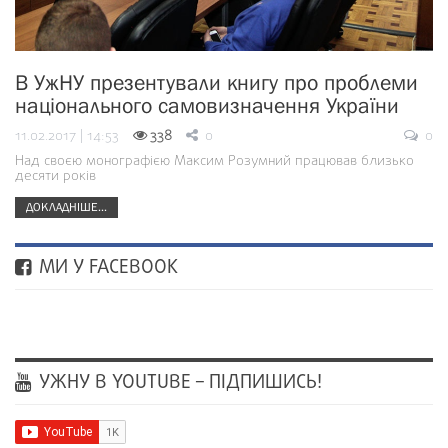
В УжНУ презентували книгу про проблеми
національного самовизначення України
11.02.2017 | 14:53
338
0
0
Над своєю монографією Максим Розумний працював близько
десяти років
ДОКЛАДНІШЕ...
МИ У FACEBOOK
УЖНУ В YOUTUBE – ПІДПИШИСЬ!