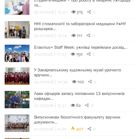
Студенти-медики – про роботу в лікарнях Ужгорода
та…
30.07.2026 | 13:37
315
0
ННІ стоматології та лабораторної медицини УжНУ
розширює…
30.07.2026 | 13:19
111
0
Erasmus+ Staff Week: ужнівці переймали досвід…
27.07.2026 | 17:03
150
0
У Закарпатському художньому музеї урочисто
вручили…
24.07.2026 | 10:39
102
0
Лави офіцерів запасу поповнили 13 випускників
кафедри…
22.07.2026 | 15:51
62
0
Випускникам біологічного факультету вручили
документи…
21.07.2026 | 21:01
407
0