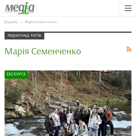
Додому
Марія Семенченко
перегляд теґів
Марія Семенченко
ЕКСКУРСІЇ