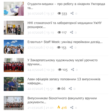
Студенти-медики – про роботу в лікарнях Ужгорода
та…
30.07.2026 | 13:37
333
0
ННІ стоматології та лабораторної медицини УжНУ
розширює…
30.07.2026 | 13:19
117
0
Erasmus+ Staff Week: ужнівці переймали досвід…
27.07.2026 | 17:03
153
0
У Закарпатському художньому музеї урочисто
вручили…
24.07.2026 | 10:39
105
0
Лави офіцерів запасу поповнили 13 випускників
кафедри…
22.07.2026 | 15:51
66
0
Випускникам біологічного факультету вручили
документи…
21.07.2026 | 21:01
416
0