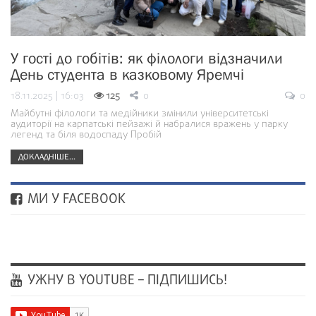
У гості до гобітів: як філологи відзначили
День студента в казковому Яремчі
18.11.2025 | 16:03
125
0
0
Майбутні філологи та медійники змінили університетські
аудиторії на карпатські пейзажі й набралися вражень у парку
легенд та біля водоспаду Пробій
ДОКЛАДНІШЕ...
МИ У FACEBOOK
УЖНУ В YOUTUBE – ПІДПИШИСЬ!