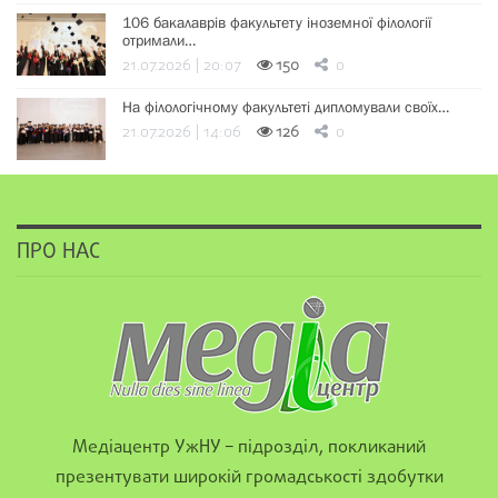
106 бакалаврів факультету іноземної філології
отримали…
21.07.2026 | 20:07
150
0
На філологічному факультеті дипломували своїх…
21.07.2026 | 14:06
126
0
ПРО НАС
Медіацентр УжНУ – підрозділ, покликаний
презентувати широкій громадськості здобутки