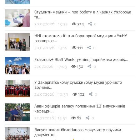
Студенти-медики – про роботу в лікарнях Ужгорода
та…
30.07.2026 | 13:37
314
0
ННІ стоматології та лабораторної медицини УжНУ
розширює…
30.07.2026 | 13:19
111
0
Erasmus+ Staff Week: ужнівці переймали досвід…
27.07.2026 | 17:03
150
0
У Закарпатському художньому музеї урочисто
вручили…
24.07.2026 | 10:39
102
0
Лави офіцерів запасу поповнили 13 випускників
кафедри…
22.07.2026 | 15:51
62
0
Випускникам біологічного факультету вручили
документи…