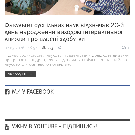
Факультет суспільних наук відзначає 20-й
день народження виходом інтерактивної
книжки про власні здобутки
02.03.2026 | 18:54
223
0
0
Під час урочистостей науковці презентували довідкове видання
про розвиток підрозділу та відзначили стрімке зростання його
наукового й освітнього потенціалу
ДОКЛАДНІШЕ...
МИ У FACEBOOK
УЖНУ В YOUTUBE – ПІДПИШИСЬ!