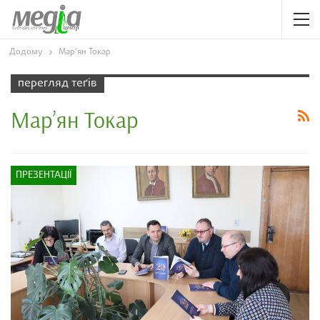
Додому
Мар’ян Токар
перегляд теґів
Мар’ян Токар
ПРЕЗЕНТАЦІЇ