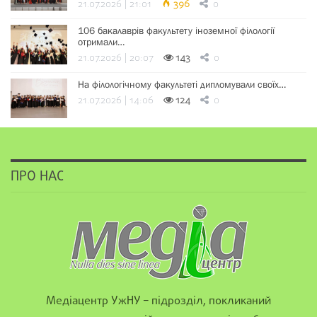
21.07.2026 | 21:01
396
0
106 бакалаврів факультету іноземної філології
отримали…
21.07.2026 | 20:07
143
0
На філологічному факультеті дипломували своїх…
21.07.2026 | 14:06
124
0
ПРО НАС
Медіацентр УжНУ – підрозділ, покликаний